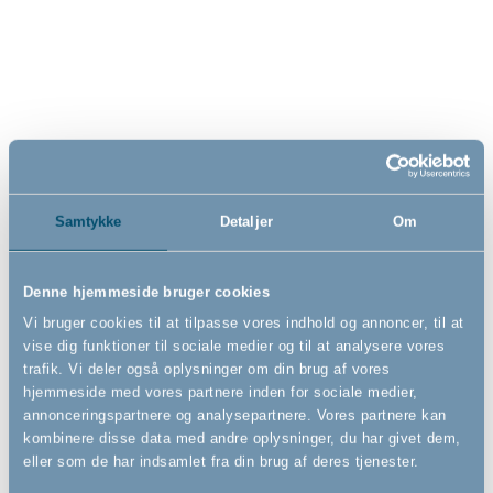
Vi vil hjælpe dig med at skabe et sikkert hjem for dine børn, hvor de trygt
kan leve og lege. Vi udvikler, producerer og sælger sikkerhedsudstyr til
børn i alderen 0-3 år. Vi forhandler også et bredt udvalg af møbler,
madrasser og udstyr til badeværelset for børn i samme aldersgruppe.
Vi er ISO 14001 miljøcertificeret, og har vundet utallige priser og awards
for vores produkter både nationalt og internationalt.
Samtykke
Detaljer
Om
Find os på:
Denne hjemmeside bruger cookies
Se Fødevarestyrelsens kontrolrapporter/smiley-rapporter
Vi bruger cookies til at tilpasse vores indhold og annoncer, til at
vise dig funktioner til sociale medier og til at analysere vores
trafik. Vi deler også oplysninger om din brug af vores
Tilmeld dig vores nyhedsbrev
hjemmeside med vores partnere inden for sociale medier,
annonceringspartnere og analysepartnere. Vores partnere kan
kombinere disse data med andre oplysninger, du har givet dem,
Bare rolig, vi kommer ikke til at spamme dig - vi vil bare gerne informere
eller som de har indsamlet fra din brug af deres tjenester.
dig om vores seneste nyheder.