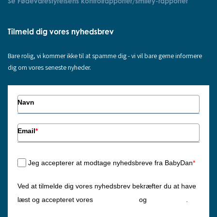
Se Fødevarestyrelsens kontrolrapporter/smiley-rapporter
Tilmeld dig vores nyhedsbrev
Bare rolig, vi kommer ikke til at spamme dig - vi vil bare gerne informere
dig om vores seneste nyheder.
Navn
Email
*
Jeg accepterer at modtage nyhedsbreve fra BabyDan
*
Ved at tilmelde dig vores nyhedsbrev bekræfter du at have
Privatlivspolitik
Cookiepolitik
læst og accepteret vores
og
.