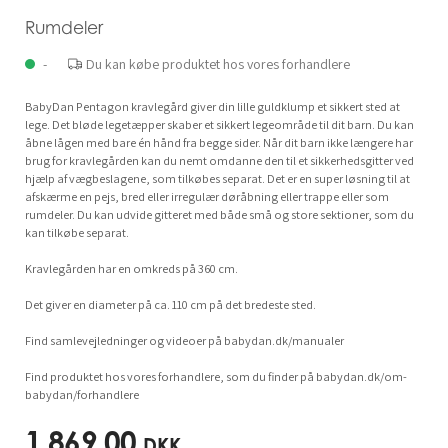
Rumdeler
-
Du kan købe produktet hos vores forhandlere
BabyDan Pentagon kravlegård giver din lille guldklump et sikkert sted at
lege. Det bløde legetæpper skaber et sikkert legeområde til dit barn. Du kan
åbne lågen med bare én hånd fra begge sider. Når dit barn ikke længere har
brug for kravlegården kan du nemt omdanne den til et sikkerhedsgitter ved
hjælp af vægbeslagene, som tilkøbes separat. Det er en super løsning til at
afskærme en pejs, bred eller irregulær døråbning eller trappe eller som
rumdeler. Du kan udvide gitteret med både små og store sektioner, som du
kan tilkøbe separat.
Kravlegården har en omkreds på 360 cm.
Det giver en diameter på ca. 110 cm på det bredeste sted.
Find samlevejledninger og videoer på babydan.dk/manualer
Find produktet hos vores forhandlere, som du finder på babydan.dk/om-
babydan/forhandlere
1.869,00
DKK