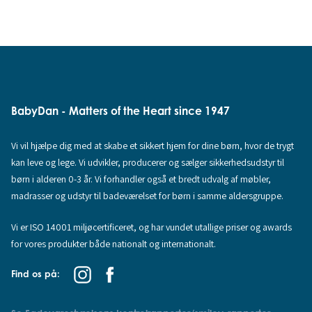
BabyDan - Matters of the Heart since 1947
Vi vil hjælpe dig med at skabe et sikkert hjem for dine børn, hvor de trygt
kan leve og lege. Vi udvikler, producerer og sælger sikkerhedsudstyr til
børn i alderen 0-3 år. Vi forhandler også et bredt udvalg af møbler,
madrasser og udstyr til badeværelset for børn i samme aldersgruppe.
Vi er ISO 14001 miljøcertificeret, og har vundet utallige priser og awards
for vores produkter både nationalt og internationalt.
Find os på: