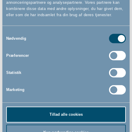
annonceringspartnere og analysepartnere. Vores partnere kan
kombinere disse data med andre oplysninger, du har givet dem,
eller som de har indsamlet fra din brug af deres tjenester.
Samtykkevalg
Nødvendig
BabyDan Flex Square, hvid
BabyDan Flex Pentagon, hvid
- Rumdeler
- Rumdeler
-
-
Præferencer
Statistik
1.599,00
1.869,00
DKK
DKK
Marketing
Tillad alle cookies