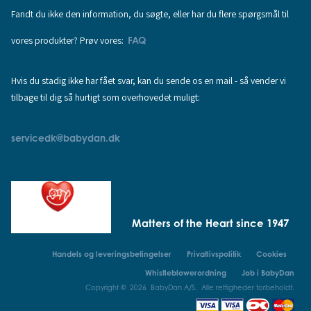
Fandt du ikke den information, du søgte, eller har du flere spørgsmål til
vores produkter? Prøv vores:
FAQ
Hvis du stadig ikke har fået svar, kan du sende os en mail - så vender vi
tilbage til dig så hurtigt som overhovedet muligt:
servicedk@babydan.dk
Matters of the Heart since 1947
Handels og leveringsbetingelser
Privatlivspolitik
Cookies
Whistleblowerordning
Job i BabyDan
Copyright © 2026 BabyDan A/S. Alle rettigheder forbeholdt.