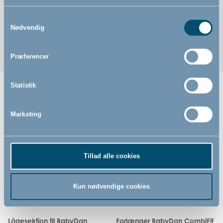
Samtykkevalg
Nødvendig
Præferencer
Statistik
Relaterede produkter
Marketing
Ny vare i
shoppen
Tillad alle cookies
Kun nødvendige cookies
Lågesektion til BabyDan
Forlænger BabyDan CombiFit