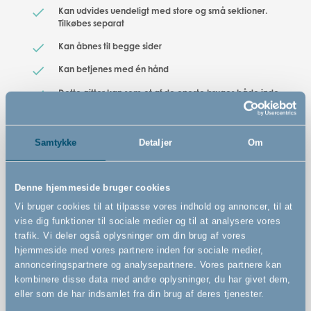
Kan udvides uendeligt med store og små sektioner.
Tilkøbes separat
Kan åbnes til begge sider
Kan betjenes med én hånd
Dette gitter kan som et af de eneste bruges både inde
og ude(den europæiske standard for sikkerhedsgitre
gælder kun for gitre, der bruges indendørs)
Smal tremmeafstand - blot 3,5 cm
Samtykke
Detaljer
Om
Solide og stærke tremmer
Let og elegant udseende
Denne hjemmeside bruger cookies
Vi bruger cookies til at tilpasse vores indhold og annoncer, til at
vise dig funktioner til sociale medier og til at analysere vores
trafik. Vi deler også oplysninger om din brug af vores
hjemmeside med vores partnere inden for sociale medier,
annonceringspartnere og analysepartnere. Vores partnere kan
kombinere disse data med andre oplysninger, du har givet dem,
eller som de har indsamlet fra din brug af deres tjenester.