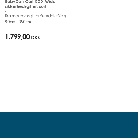
BabyDan Carl XXX Wide
sikkerhedsgitter, sort
-
BrændeovnsgitterRumdelerVægmonteret
90cm - 350cm
1.799,00
DKK