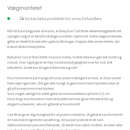
Vægmonteret
-
Du kan købe produktet hos vores forhandlere
Når dit barn begynder at kravle, er BabyDan Carl Wide sikkerhedsgitteret det
oplagte valg til at sikre forskellige områder i hjemmet. Dette vægmonterede
gitter er ideelt til brede eller ujævne åbninger, trapper eller andre steder, der
kræver ekstra beskyttelse.
BabyDan Carl er fremstillet i massivt metal, hvilket ikke kun gør det solidt og
robust, men også giver en høj modstandsdygtighed over for rust. Det
betyder fx, at det kan bruges både inde og ude*
Hvor tremmerne på mange af vores andre metalgitre er hule, er disse solide
hele vejen igennem. Det gør det muligt at gøre tremmerne tyndere uden at
gå på kompromis med styrken.
Som noget særligt har dette gitter en tremmeafstand på blot 3,5 cm.
De to ting i kombination med de buede tremmer giver tilmeld et let og
elegant udseende, selvom gitteret er bundsolidt.
Carl Wide giver dig mulighed for at justere vinklerne, så gitteret kan formes til
en halvmåne-lignende opsætning, der passer præcist til dit rum.
Sektionerne kan placeres fleksibelt, så døren kan være i midten, til siden eller