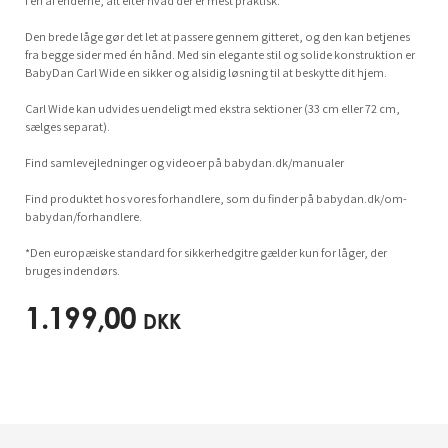
i en af enderne, alt efter hvad der er mest praktisk.
Den brede låge gør det let at passere gennem gitteret, og den kan betjenes
fra begge sider med én hånd. Med sin elegante stil og solide konstruktion er
BabyDan Carl Wide en sikker og alsidig løsning til at beskytte dit hjem.
Carl Wide kan udvides uendeligt med ekstra sektioner (33 cm eller 72 cm,
sælges separat).
Find samlevejledninger og videoer på babydan.dk/manualer
Find produktet hos vores forhandlere, som du finder på babydan.dk/om-
babydan/forhandlere.
*Den europæiske standard for sikkerhedgitre gælder kun for låger, der
bruges indendørs.
1.199,00
DKK