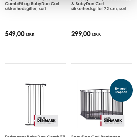
CombiFit og BabyDan Carl
& BabyDan Carl
sikkerhedsgitter, sort
sikkerhedsgitter 72 cm, sort
549,00
299,00
DKK
DKK
Ny vare i
shoppen
Forlænger BabyDan CombiFit
BabyDan Carl Pentagon