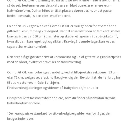
CombiFit XXL giver dig mulighed for at justere vinklerne mellem sektionerne,
så du selv bestemmer om det skal være en blød bue eller en mere krum
halvmåneform. Du har friheden til at placere døren der, hvor det passer
bedst – centralt, i siden eller i en af enderne.
En anden unik egenskab ved CombiFit XXL er muligheden for at omdanne
gitteret til en rummelig kravlegård. Når det er samlet som en femkant, måler
kravlegården ca. 360 cm i diameter og skaber et legeområde på cirka 1 m²,
hvor dit barn kan lege trygt og sikkert. Kravlegårdsunderlaget kan købes
separat for ekstra komfort.
Den brede låge gør det nemt at komme ind og ud af gitteret, og kan betjenes
med én hånd, hvilket er praktisk i en travl hverdag.
CombiFit XXL kan forlænges uendeligt ved at tilføje ekstra sektioner (33 cm
eller 72 cm, sælges separat), hvilket giver dig den fleksibilitet, du har brug for
til at sikre større områder i dit hjem.
Find samlevejledninger og videoer på babydan.dk/manualer
Find produktet hos vores forhandlere, som du finder på babydan.dk/om-
babydan/forhandlere.
*Den europæiske standard for sikkerhedgitre gælder kun for låger, der
bruges indendørs.