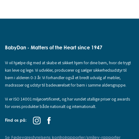
BabyDan - Matters of the Heart since 1947
Vi vil hjælpe dig med at skabe et sikkert hjem for dine børn, hvor de trygt
kan leve og lege. Vi udvikler, producerer og sælger sikkerhedsudstyr til
børn i alderen 0-3 år. Vi forhandler også et bredt udvalg af møbler,
madrasser og udstyr til badeværelset for børn i samme aldersgruppe.
Vi er ISO 14001 miljøcertificeret, og har vundet utallige priser og awards
for vores produkter både nationalt og internationalt.
Find os på:
Se Fødevarestyrelsens kontrolrapporter/smiley-rapporter