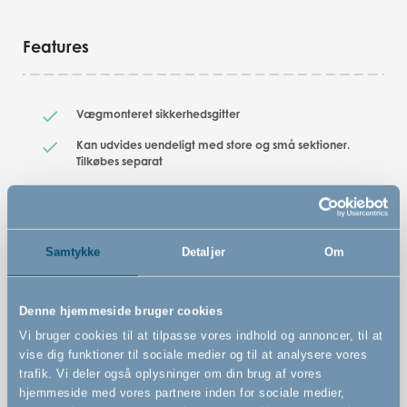
Features
Vægmonteret sikkerhedsgitter
Kan udvides uendeligt med store og små sektioner.
Tilkøbes separat
Kan åbnes til begge sider
Kan betjenes med én hånd
Dette gitter kan som et af de eneste bruges både inde
Samtykke
Detaljer
Om
og ude(den europæiske standard for sikkerhedsgitre
gælder kun for gitre, der bruges indendørs)
Denne hjemmeside bruger cookies
Smal tremmeafstand - blot 3,5 cm
Vi bruger cookies til at tilpasse vores indhold og annoncer, til at
Solide og stærke tremmer
vise dig funktioner til sociale medier og til at analysere vores
trafik. Vi deler også oplysninger om din brug af vores
Let og elegant udseende
hjemmeside med vores partnere inden for sociale medier,