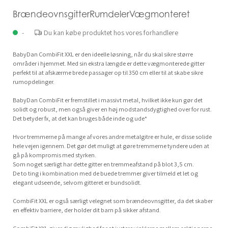
BrændeovnsgitterRumdelerVægmonteret
-
Du kan købe produktet hos vores forhandlere
BabyDan CombiFit XXL er den ideelle løsning, når du skal sikre større
områder i hjemmet. Med sin ekstra længde er dette vægmonterede gitter
perfekt til at afskærme brede passager op til 350 cm eller til at skabe sikre
rumopdelinger.
BabyDan CombiFit er fremstillet i massivt metal, hvilket ikke kun gør det
solidt og robust, men også giver en høj modstandsdygtighed over for rust.
Det betyder fx, at det kan bruges både inde og ude*
Hvor tremmerne på mange af vores andre metalgitre er hule, er disse solide
hele vejen igennem. Det gør det muligt at gøre tremmerne tyndere uden at
gå på kompromis med styrken.
Som noget særligt har dette gitter en tremmeafstand på blot 3,5 cm.
De to ting i kombination med de buede tremmer giver tilmeld et let og
elegant udseende, selvom gitteret er bundsolidt.
CombiFit XXL er også særligt velegnet som brændeovnsgitter, da det skaber
en effektiv barriere, der holder dit barn på sikker afstand.