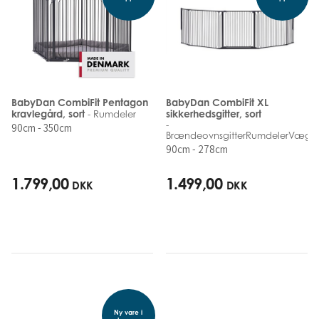
BabyDan CombiFit Pentagon
BabyDan CombiFit XL
kravlegård, sort
sikkerhedsgitter, sort
- Rumdeler
-
90cm - 350cm
BrændeovnsgitterRumdelerVægm
90cm - 278cm
1.799,00
1.499,00
DKK
DKK
Ny vare i