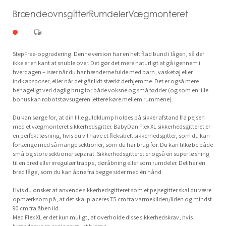
BrændeovnsgitterRumdelerVægmonteret
-
-
StepFree-opgradering: Denne version har en helt flad bund i lågen, så der
ikke er en kant at snuble over. Det gør det mere naturligt at gå igennem i
hverdagen – især når du har hænderne fulde med barn, vasketøj eller
indkøbsposer, eller når det går lidt stærkt derhjemme. Det er også mere
behageligt ved daglig brug for både voksne og små fødder (og som en lille
bonus kan robotstøvsugeren lettere køre mellem rummene).
Du kan sørge for, at din lille guldklump holdes på sikker afstand fra pejsen
med et vægmonteret sikkerhedsgitter. BabyDan Flex XL sikkerhedsgitteret er
en perfekt løsning, hvis du vil have et fleksibelt sikkerhedsgitter, som du kan
forlænge med så mange sektioner, som du har brug for. Du kan tilkøbe både
små og store sektioner separat. Sikkerhedsgitteret er også en super løsning
til en bred eller irregulær trappe, døråbning eller som rumdeler. Det har en
bred låge, som du kan åbne fra begge sider med én hånd.
Hvis du ønsker at anvende sikkerhedsgitteret som et pejsegitter skal du være
opmærksom på, at det skal placeres 75 cm fra varmekilden/ilden og mindst
90 cm fra åben ild.
Med Flex XL er det kun muligt, at overholde disse sikkerhedskrav, hvis