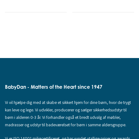
BabyDan - Matters of the Heart since 1947
Vi vil hjælpe dig med at skabe et sikkert hjem for dine børn, hvor de trygt
kan leve og lege. Vi udvikler, producerer og sælger sikkerhedsudstyr til
børn i alderen 0-3 år. Vi forhandler også et bredt udvalg af møbler,
madrasser og udstyr til badeværelset for børn i samme aldersgruppe.
Vi er ISO 14001 miljøcertificeret, og har vundet utallige priser og awards