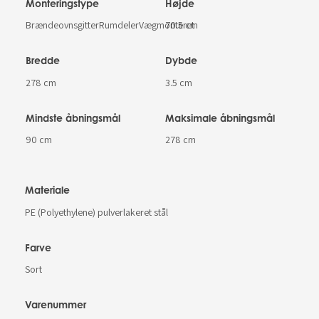
Monteringstype
Højde
BrændeovnsgitterRumdelerVægmonteret
70.5 cm
Bredde
Dybde
278 cm
3.5 cm
Mindste åbningsmål
Maksimale åbningsmål
90 cm
278 cm
Materiale
PE (Polyethylene) pulverlakeret stål
Farve
Sort
Varenummer