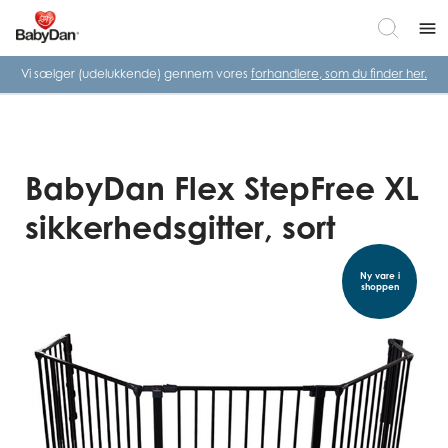
menu
Vi sælger (udelukkende) gennem vores
forhandlere, som du finder her.
BabyDan Flex StepFree XL
sikkerhedsgitter, sort
Ny vare i
shoppen