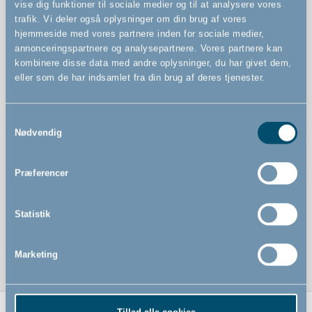
vise dig funktioner til sociale medier og til at analysere vores
Kan betjenes med én hånd
trafik. Vi deler også oplysninger om din brug af vores
StepFree-opgradering: Flad bund i lågen uden
hjemmeside med vores partnere inden for sociale medier,
snublekant – mere naturlig passage i hverdagen, især
annonceringspartnere og analysepartnere. Vores partnere kan
når du har hænderne fulde (robotstøvsuger kommer
kombinere disse data med andre oplysninger, du har givet dem,
også lettere igennem)
eller som de har indsamlet fra din brug af deres tjenester.
Samtykkevalg
Nødvendig
Præferencer
Statistik
Marketing