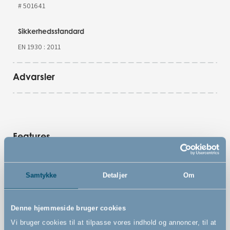
# 501641
Sikkerhedsstandard
EN 1930 : 2011
Advarsler
Features
Vægmonteret sikkerhedsgitter
Samtykke
Detaljer
Om
Kan udvides uendeligt med store og små sektioner på
33 cm eller 72 cm. Tilkøbes separat
Denne hjemmeside bruger cookies
Kan åbnes til begge sider
Vi bruger cookies til at tilpasse vores indhold og annoncer, til at