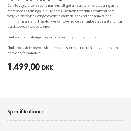
brændeovnen er placeret i et hjørne.
Da alle pejse/brændeovne når forskellige temperaturer, er placeringen kun
ment som en retningslinje. Hvis dit sikkerhedsgitter bliver varmt at røre
ved,skal det flyttes længere væk fra varmekilden end den anbefalede
minimums afstand. Hvis du ikke kan overholde den anbefalede afstand, kan
der tilkøbes ekstra sektioner.
Find samlevejledninger og videoer på babydan.dk/manualer
Find produktet hos vores forhandlere, som du finder på babydan.dk/om-
babydan/forhandlere
1.499,00
DKK
Specifikationer