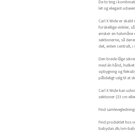
De to ting i kombina
let og elegant udseen
Carl X Wide er skabt 
forskellige vinkler, 
ønsker en halvmåne e
sektionerne, så døre
det, enten centralt, i 
Den brede låge sikre
med én hånd, hvilket 
opbygning og fleksib
pålideligt valg til at
Carl X Wide kan udvid
sektioner (33 cm elle
Find samlevejlednin
Find produktet hos v
babydan.dk/om-baby