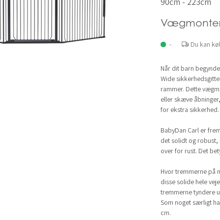
90cm - 223cm
Vægmonter
-
Du kan kø
Når dit barn begynde
Wide sikkerhedsgittere
rammer. Dette vægmon
eller skæve åbninger
for ekstra sikkerhed.
BabyDan Carl er frems
det solidt og robust
over for rust. Det be
Hvor tremmerne på ma
disse solide hele vej
tremmerne tyndere u
Som noget særligt ha
cm.