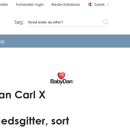
ndler
Forhandler login
Media Database
Dansk
keyboard_arrow_down
Søg
er.
n Carl X
edsgitter, sort