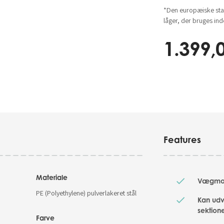
*Den europæiske stan
låger, der bruges in
1.399,
Features
Materiale
Vægmont
PE (Polyethylene) pulverlakeret stål
Kan udv
sektione
Farve