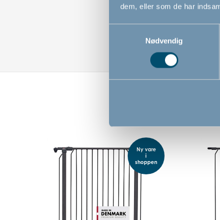
dem, eller som de har indsaml
Samtykkevalg
Nødvendig
Ny vare
i
shoppen