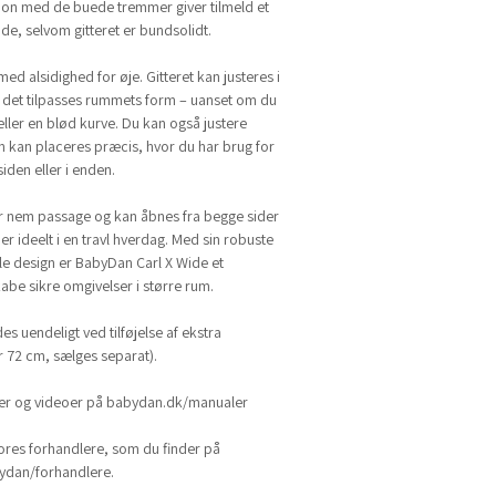
tion med de buede tremmer giver tilmeld et
de, selvom gitteret er bundsolidt.
med alsidighed for øje. Gitteret kan justeres i
så det tilpasses rummets form – uanset om du
ller en blød kurve. Du kan også justere
n kan placeres præcis, hvor du har brug for
siden eller i enden.
r nem passage og kan åbnes fra begge sider
er ideelt i en travl hverdag. Med sin robuste
le design er BabyDan Carl X Wide et
 skabe sikre omgivelser i større rum.
es uendeligt ved tilføjelse af ekstra
r 72 cm, sælges separat).
ger og videoer på babydan.dk/manualer
ores forhandlere, som du finder på
dan/forhandlere.