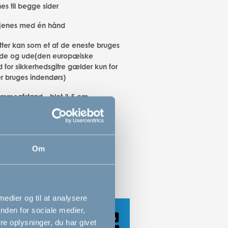
es til begge sider
jenes med én hånd
itter kan som et af de eneste bruges
nde og ude(den europæiske
 for sikkerhedsgitre gælder kun for
er bruges indendørs)
emmeafstand - blot 3,5 cm
og stærke tremmer
elegant udseende
Om
 medier og til at analysere
nden for sociale medier,
e oplysninger, du har givet