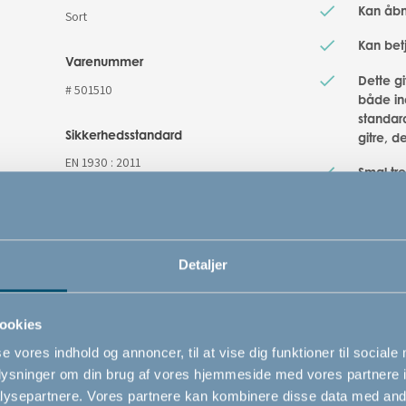
Kan åbn
Sort
Kan bet
Varenummer
Dette g
# 501510
både i
standard
Sikkerhedsstandard
gitre, d
EN 1930 : 2011
Smal tr
Solide 
Let og 
Detaljer
ookies
se vores indhold og annoncer, til at vise dig funktioner til sociale
oplysninger om din brug af vores hjemmeside med vores partnere i
ysepartnere. Vores partnere kan kombinere disse data med andr