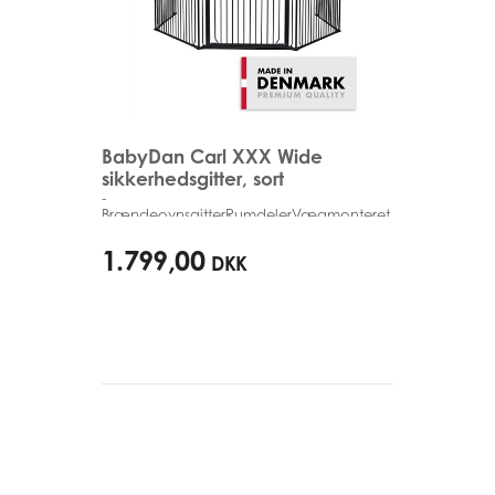
BabyDan Carl XXX Wide
sikkerhedsgitter, sort
-
BrændeovnsgitterRumdelerVægmonteret
90cm - 350cm
1.799,00
DKK