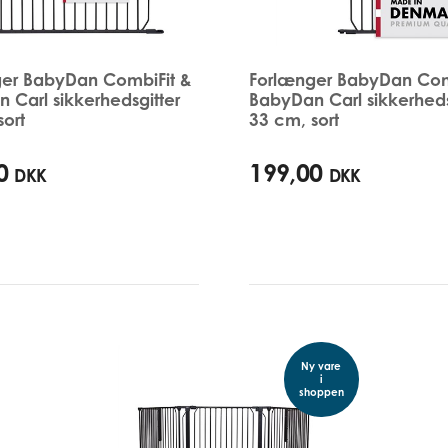
er BabyDan CombiFit &
Forlænger BabyDan Com
 Carl sikkerhedsgitter
BabyDan Carl sikkerheds
sort
33 cm, sort
0
199,00
DKK
DKK
Ny vare
i
shoppen