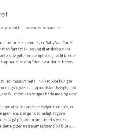
et
be produktet hos vores forhandlere
r at udforske hjemmet, er BabyDan Carl X
t en fantastisk løsning til at skabe sikre
terede gitter er særligt velegnet til brede
, trapper eller områder, hvor der er behov
tillet i massivt metal, hvilket ikke kun gør
, men også giver en høj modstandsdygtighed
tyder fx, at det kan bruges både inde og ude*
nge af vores andre metalgitre er hule, er
en igennem. Det gør det muligt at gøre
den at gå på kompromis med styrken.
r dette gitter en tremmeafstand på blot 3,5