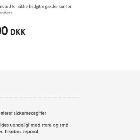
dard for sikkerhedgitre gælder kun for
dendørs.
00
DKK
eret sikkerhedsgitter
ides uendeligt med store og små
r. Tilkøbes separat