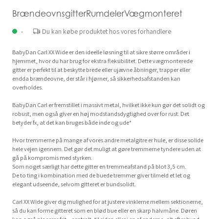
BrændeovnsgitterRumdelerVægmonteret
-
Du kan købe produktet hos vores forhandlere
BabyDan Carl XX Wide er den ideelle løsning til at sikre større områder i
hjemmet, hvor du har brug for ekstra fleksibilitet. Dette vægmonterede
gitter er perfekt til at beskytte brede eller ujævne åbninger, trapper eller
endda brændeovne, der står i hjørner, så sikkerhedsafstanden kan
overholdes.
BabyDan Carl er fremstillet i massivt metal, hvilket ikke kun gør det solidt og
robust, men også giver en høj modstandsdygtighed over for rust. Det
betyder fx, at det kan bruges både inde og ude*
Hvor tremmerne på mange af vores andre metalgitre er hule, er disse solide
hele vejen igennem. Det gør det muligt at gøre tremmerne tyndere uden at
gå på kompromis med styrken.
Som noget særligt har dette gitter en tremmeafstand på blot 3,5 cm.
De to ting i kombination med de buede tremmer giver tilmeld et let og
elegant udseende, selvom gitteret er bundsolidt.
Carl XX Wide giver dig mulighed for at justere vinklerne mellem sektionerne,
så du kan forme gitteret som en blød bue eller en skarp halvmåne. Døren