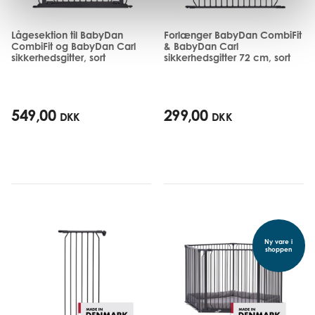
Lågesektion til BabyDan
Forlænger BabyDan CombiFit
CombiFit og BabyDan Carl
& BabyDan Carl
sikkerhedsgitter, sort
sikkerhedsgitter 72 cm, sort
549,00
299,00
DKK
DKK
Ny vare i
shoppen