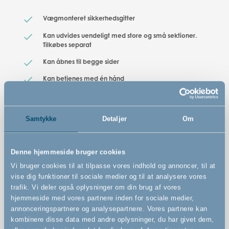
Vægmonteret sikkerhedsgitter
Kan udvides uendeligt med store og små sektioner.
Tilkøbes separat
Kan åbnes til begge sider
Kan betjenes med én hånd
Dette gitter kan som et af de eneste bruges både inde
og ude(den europæiske standard for sikkerhedsgitre
gælder kun for gitre, der bruges indendørs)
Samtykke
Detaljer
Om
Smal tremmeafstand - blot 3,5 cm
Solide og stærke tremmer
Denne hjemmeside bruger cookies
Let og elegant udseende
Vi bruger cookies til at tilpasse vores indhold og annoncer, til at
vise dig funktioner til sociale medier og til at analysere vores
trafik. Vi deler også oplysninger om din brug af vores
hjemmeside med vores partnere inden for sociale medier,
annonceringspartnere og analysepartnere. Vores partnere kan
kombinere disse data med andre oplysninger, du har givet dem,