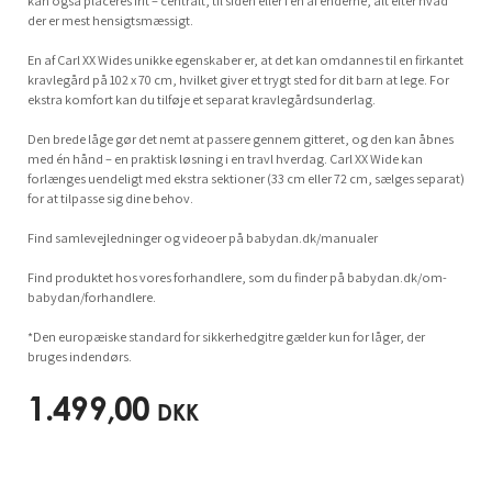
kan også placeres frit – centralt, til siden eller i en af enderne, alt efter hvad
der er mest hensigtsmæssigt.
En af Carl XX Wides unikke egenskaber er, at det kan omdannes til en firkantet
kravlegård på 102 x 70 cm, hvilket giver et trygt sted for dit barn at lege. For
ekstra komfort kan du tilføje et separat kravlegårdsunderlag.
Den brede låge gør det nemt at passere gennem gitteret, og den kan åbnes
med én hånd – en praktisk løsning i en travl hverdag. Carl XX Wide kan
forlænges uendeligt med ekstra sektioner (33 cm eller 72 cm, sælges separat)
for at tilpasse sig dine behov.
Find samlevejledninger og videoer på babydan.dk/manualer
Find produktet hos vores forhandlere, som du finder på babydan.dk/om-
babydan/forhandlere.
*Den europæiske standard for sikkerhedgitre gælder kun for låger, der
bruges indendørs.
1.499,00
DKK