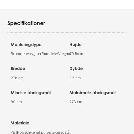
Specifikationer
Monteringstype
Højde
BrændeovnsgitterRumdelerVægmonteret
70.5 cm
Bredde
Dybde
278 cm
3.5 cm
Mindste åbningsmål
Maksimale åbningsmål
90 cm
278 cm
Materiale
PE (Polyethylene) pulverlakeret stål