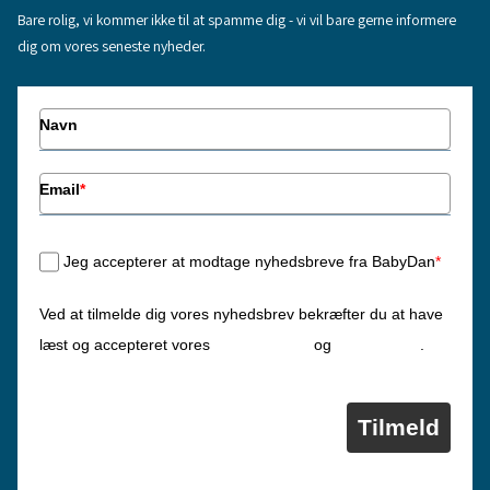
Bare rolig, vi kommer ikke til at spamme dig - vi vil bare gerne informere
dig om vores seneste nyheder.
Navn
Email
*
Jeg accepterer at modtage nyhedsbreve fra BabyDan
*
Ved at tilmelde dig vores nyhedsbrev bekræfter du at have
Privatlivspolitik
Cookiepolitik
læst og accepteret vores
og
.
Tilmeld