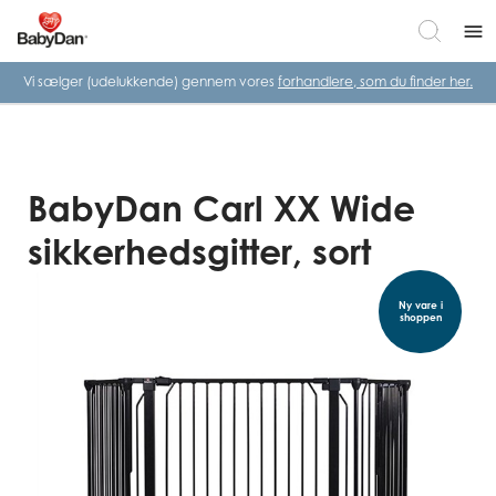
menu
Vi sælger (udelukkende) gennem vores
forhandlere, som du finder her.
BabyDan Carl XX Wide
sikkerhedsgitter, sort
Ny vare i
shoppen