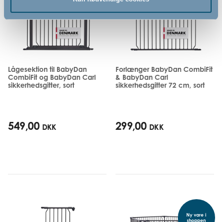
Lågesektion til BabyDan
Forlænger BabyDan CombiFit
CombiFit og BabyDan Carl
& BabyDan Carl
sikkerhedsgitter, sort
sikkerhedsgitter 72 cm, sort
549,00
299,00
DKK
DKK
Ny vare i
shoppen