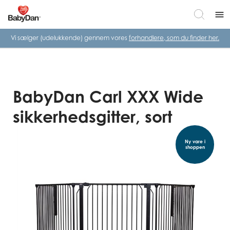
menu
Vi sælger (udelukkende) gennem vores
forhandlere, som du finder her.
BabyDan Carl XXX Wide
sikkerhedsgitter, sort
Ny vare i
shoppen