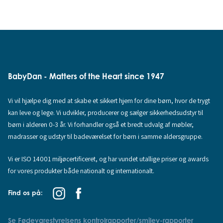
BabyDan - Matters of the Heart since 1947
Vi vil hjælpe dig med at skabe et sikkert hjem for dine børn, hvor de trygt
kan leve og lege. Vi udvikler, producerer og sælger sikkerhedsudstyr til
børn i alderen 0-3 år. Vi forhandler også et bredt udvalg af møbler,
madrasser og udstyr til badeværelset for børn i samme aldersgruppe.
Vi er ISO 14001 miljøcertificeret, og har vundet utallige priser og awards
for vores produkter både nationalt og internationalt.
Find os på:
Se Fødevarestyrelsens kontrolrapporter/smiley-rapporter