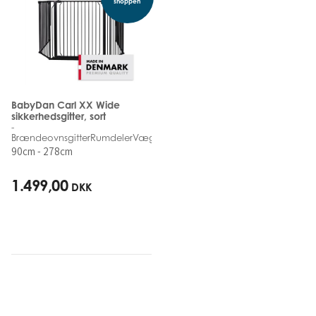
shoppen
BabyDan Carl XX Wide
sikkerhedsgitter, sort
-
BrændeovnsgitterRumdelerVægmonteret
90cm - 278cm
1.499,00
DKK