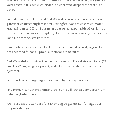
skarpere halvmåneform. Sektionerne kan placeres fleksibelt, så døren kan
være centralt, til siden eller i enden, alt efter hvad der passer bedst til dit
behov.
En anden særlig funktion ved Carl XXX Wide er muligheden for at omdanne
gitteret til en rummelig femkantet kravlegård. Når den er samlet, måler
kravlegården ca. 360 cm i diameter og giver et legeområde på omkring 1
m², hvor dit barn kan lege trygt og sikkert. Et separat kravlegårdsunderlag
kan tilkøbes for ekstra komfort.
Den brede låge gør det nemt at komme ind og ud af gitteret, og den kan
betjenes med én hånd – praktisk for forældre på farten.
Carl XXX Wide kan udvides i det uendelige ved at tilføje ekstra sektioner (33
cm eller 72 cm, sælges separat), så det kan tilpasses til større områder i
hjemmet.
Find samlevejledninger og videoer på babydan.dk/manualer
Find produktet hos vores forhandlere, som du finder på babydan.dk/om-
babydan/forhandlere.
*Den europæiske standard for sikkerhedgitre gælder kun for låger, der
bruges indendørs.