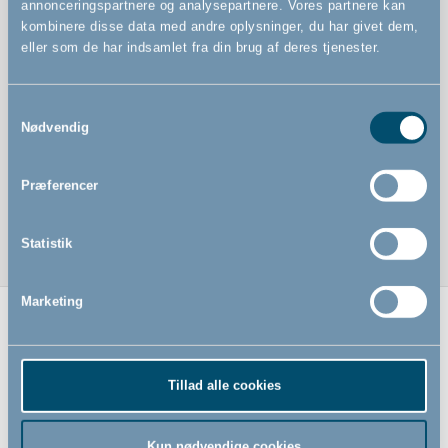
annonceringspartnere og analysepartnere. Vores partnere kan
kombinere disse data med andre oplysninger, du har givet dem,
eller som de har indsamlet fra din brug af deres tjenester.
Samtykkevalg
Nødvendig
Præferencer
Statistik
Marketing
Relaterede produkter
Tillad alle cookies
Ny vare i
shoppen
Kun nødvendige cookies