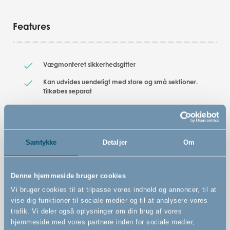
Features
Vægmonteret sikkerhedsgitter
Kan udvides uendeligt med store og små sektioner.
Tilkøbes separat
Kan åbnes til begge sider
Kan betjenes med én hånd
Dette gitter kan som et af de eneste bruges både inde
Samtykke
Detaljer
Om
og ude(den europæiske standard for sikkerhedsgitre
gælder kun for gitre, der bruges indendørs)
Denne hjemmeside bruger cookies
Smal tremmeafstand - blot 3,5 cm
Vi bruger cookies til at tilpasse vores indhold og annoncer, til at
Solide og stærke tremmer
vise dig funktioner til sociale medier og til at analysere vores
trafik. Vi deler også oplysninger om din brug af vores
Let og elegant udseende
hjemmeside med vores partnere inden for sociale medier,