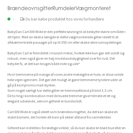
BrændeovnsgitterRumdelerVægmonteret
-
Du kan købe produktet hos vores forhandlere
BabyDan Carl XXX Wide er den perfekte løsning til at beskytte større områder i
dit hjem. Med sin ekstra længde er dette vægmonterede gitter ideelt til at
afskærme brede passager på op til 350 cm eller skabe sikre rumopdelinger.
BabyDan Carl er fremstillet i massivt metal, hvilket ikke kun gør det solidt og
robust, men også giver en høj modstandsdygtighed over for rust. Det
betyder fx, at det kan bruges både inde og ude*
Hvor tremmerne på mange af vores andre metalgitre er hule, er disse solide
hele vejen igennem. Det gør det muligt at gøre tremmerne tyndere uden at
gå på kompromis med styrken.
Som noget særligt har dette gitter en tremmeafstand på blot 3,5 cm.
De to ting i kombination med de buede tremmer giver tilmeld et let og
elegant udseende, selvom gitteret er bundsolidt.
Carl XXX Wide er også ideelt som brændeovnsgitter, da det kan skabe en
stabil barriere, der holder dit barn på sikker afstand fra varmekilden.
Gitteret kan indstilles i forskellige vinkler, så du kan skabe en blød bue eller en