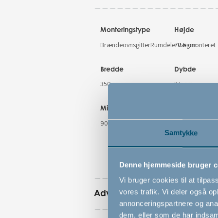
Monteringstype
Højde
BrændeovnsgitterRumdelerVægmonteret
70.5 cm
Bredde
Dybde
350 cm
3.5 cm
Mindste åbningsmål
Maksimale
åbningsmål
90 cm
Samtykke
350 cm
Denne hjemmeside bruger c
Vi bruger cookies til at tilpas
Advarsler
vores trafik. Vi deler også 
annonceringspartnere og anal
dem, eller som de har indsaml