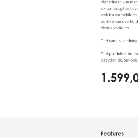
placeringen kun ment 
sikkerhedsgitter bliv
væk fra varmekilden
du ikke kan overhold
ekstra sektioner.
Find samlevejlednin
Find produktet hos v
babydan.dk/om-baby
1.599,
Features