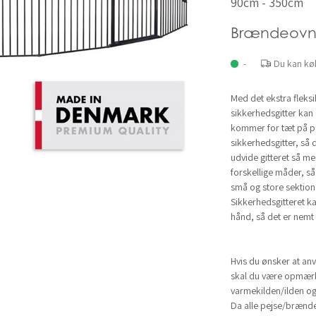
90cm - 350cm
Brændeovn
-
Du kan kø
Med det ekstra flek
sikkerhedsgitter kan 
kommer for tæt på p
sikkerhedsgitter, så 
udvide gitteret så m
forskellige måder, så
små og store sektion
Sikkerhedsgitteret k
hånd, så det er nemt 
Hvis du ønsker at an
skal du være opmærk
varmekilden/ilden og
Da alle pejse/brænde