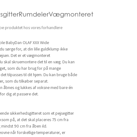
sgitterRumdelerVægmonteret
be produktet hos vores forhandlere
sible BabyDan OLAF XXX Wide
du sørge for, at din lille guldklump ikke
ejsen. Det er et vægmonteret
du skal skruemontere det til en væg. Du kan
eget, som du har brug for på mange
 det tilpasses til dit hjem. Du kan bruge både
er, som du tilkøber separat.
an åbnes og lukkes af voksne med bare én
for dig at passere det.
vende sikkerhedsgitteret som et pejsegitter
som på, at det skal placeres 75 cm fra
 mindst 90 cm fra åben ild.
ovne når forskellige temperaturer, er