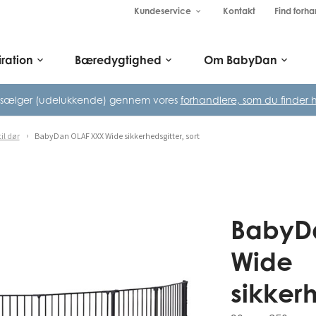
Kundeservice
Kontakt
Find forha
keyboard_arrow_down
iration
Bæredygtighed
Om BabyDan
keyboard_arrow_down
keyboard_arrow_down
keyboard_arrow_down
 sælger (udelukkende) gennem vores
forhandlere, som du finder h
il dør
BabyDan OLAF XXX Wide sikkerhedsgitter, sort
BabyD
Wide
sikkerh