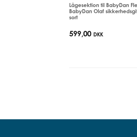
Lågesektion til BabyDan Fl
BabyDan Olaf sikkerhedsgit
sort
599,00
DKK