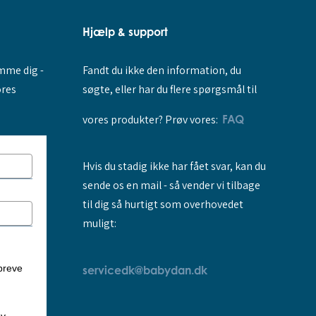
Hjælp & support
Fandt du ikke den information, du
amme dig -
søgte, eller har du flere spørgsmål til
ores
vores produkter? Prøv vores:
FAQ
Hvis du stadig ikke har fået svar, kan du
sende os en mail - så vender vi tilbage
til dig så hurtigt som overhovedet
muligt:
breve
servicedk@babydan.dk