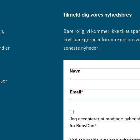
Tilmeld dig vores nyhedsbrev
rn,
Bare rolig, vi kommer ikke til at sp
vi vil bare gerne informere dig om v
ndler
seneste nyheder.
Navn
iser
Email
*
Jeg accepterer at modtage nyheds
fra BabyDan
*