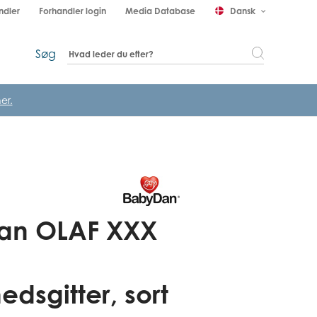
ndler
Forhandler login
Media Database
Dansk
keyboard_arrow_down
Søg
er.
an OLAF XXX
edsgitter, sort