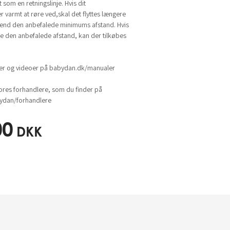
som en retningslinje. Hvis dit
er varmt at røre ved,skal det flyttes længere
 end den anbefalede minimums afstand. Hvis
e den anbefalede afstand, kan der tilkøbes
ger og videoer på babydan.dk/manualer
ores forhandlere, som du finder på
dan/forhandlere
00
DKK