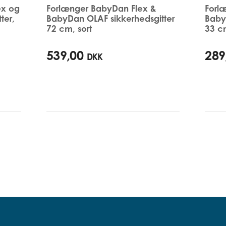
ex og
Forlænger BabyDan Flex &
Forl
ter,
BabyDan OLAF sikkerhedsgitter
Baby
72 cm, sort
33 cm
539,00
289
DKK