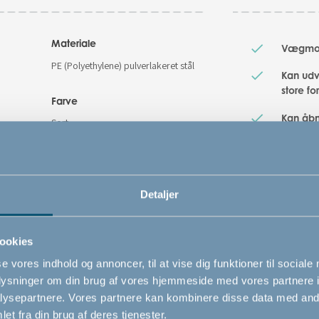
Materiale
Vægmont
PE (Polyethylene) pulverlakeret stål
Kan udv
store fo
Farve
Kan åbn
Sort
Kan åb
Varenummer
# 501023
Detaljer
Sikkerhedsstandard
EN 1930 : 2011
ookies
se vores indhold og annoncer, til at vise dig funktioner til sociale
oplysninger om din brug af vores hjemmeside med vores partnere i
ysepartnere. Vores partnere kan kombinere disse data med andr
et fra din brug af deres tjenester.