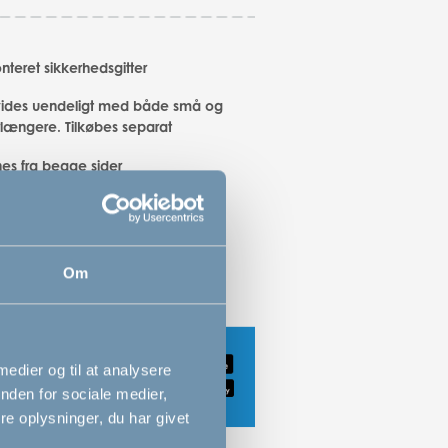
eret sikkerhedsgitter
ides uendeligt med både små og
rlængere. Tilkøbes separat
es fra begge sider
nes med én hånd
Om
 medier og til at analysere
nden for sociale medier,
e oplysninger, du har givet