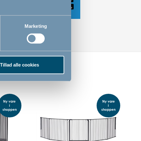
Marketing
Tillad alle cookies
Ny vare
Ny vare
i
i
shoppen
shoppen