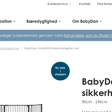
Kundeservice
Kontakt
Find forha
keyboard_arrow_down
iration
Bæredygtighed
Om BabyDan
keyboard_arrow_down
keyboard_arrow_down
keyboard_arrow_down
 sælger (udelukkende) gennem vores
forhandlere, som du finder h
til trappens top
BabyDan CombiFit M sikkerhedsgitter, sort
Ny vare
i
shoppen
BabyD
sikkerh
90cm - 146cm