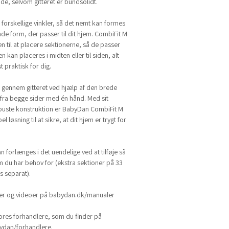
de, selvom gitteret er bundsolidt.
i forskellige vinkler, så det nemt kan formes
nde form, der passer til dit hjem. CombiFit M
en til at placere sektionerne, så de passer
en kan placeres i midten eller til siden, alt
t praktisk for dig.
gennem gitteret ved hjælp af den brede
fra begge sider med én hånd. Med sit
obuste konstruktion er BabyDan CombiFit M
el løsning til at sikre, at dit hjem er trygt for
forlænges i det uendelige ved at tilføje så
 du har behov for (ekstra sektioner på 33
s separat).
ger og videoer på babydan.dk/manualer
ores forhandlere, som du finder på
dan/forhandlere.