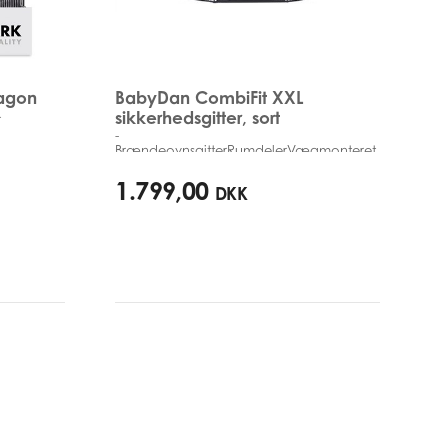
agon
BabyDan CombiFit XXL
sikkerhedsgitter, sort
r
-
BrændeovnsgitterRumdelerVægmonteret
90cm - 350cm
1.799,00
DKK