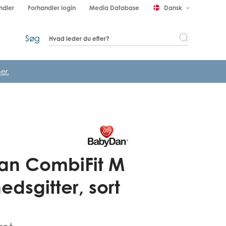
ndler
Forhandler login
Media Database
Dansk
keyboard_arrow_down
Søg
er.
an CombiFit M
edsgitter, sort