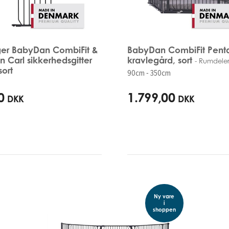
er BabyDan CombiFit &
BabyDan CombiFit Pent
 Carl sikkerhedsgitter
kravlegård, sort
- Rumdele
sort
90cm - 350cm
0
1.799,00
DKK
DKK
Ny vare
i
shoppen