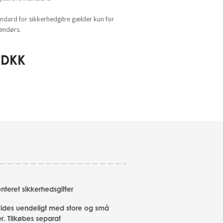
dard for sikkerhedgitre gælder kun for
dendørs.
DKK
eret sikkerhedsgitter
ides uendeligt med store og små
r. Tilkøbes separat