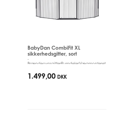
BabyDan CombiFit XL
sikkerhedsgitter, sort
-
BrændeovnsgitterRumdelerVægmonteret
90cm - 278cm
1.499,00
DKK