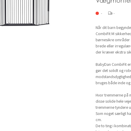
Vægmonter
-
-
Når dit barn begynd
CombiFit M sikkerheds
børnesikre områder i 
brede eller irregulæ
der kræver ekstra si
BabyDan CombiFit er f
gør det solidt og rob
modstandsdygtighed o
bruges både inde og
Hvor tremmerne på ma
disse solide hele vej
tremmerne tyndere u
Som noget særligt ha
cm.
De to ting i kombina