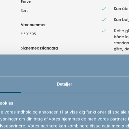
Farve
Kan åbn
Sort
Kan bet
Varenummer
Dette g
# 501505
både i
standard
Sikkerhedsstandard
gitre, d
EN 1930 : 2011
Smal tr
Solide 
Let og 
Detaljer
ookies
se vores indhold og annoncer, til at vise dig funktioner til sociale
oplysninger om din brug af vores hjemmeside med vores partnere i
ysepartnere. Vores partnere kan kombinere disse data med andr