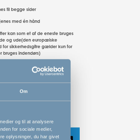
es til begge sider
jenes med én hånd
itter kan som et af de eneste bruges
nde og ude(den europæiske
 for sikkerhedsgitre gælder kun for
er bruges indendørs)
emmeafstand - blot 3,5 cm
og stærke tremmer
elegant udseende
Om
 medier og til at analysere
nden for sociale medier,
e oplysninger, du har givet