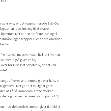
et
er at kravle, er det vægmonterede BabyDan
gitter en ideel løsning til at skabe
hjemmet. Det er den perfekte løsning til
re døråbninger, trapper eller andre områder,
kkerhed.
remstillet i massivt metal, hvilket ikke kun
ust, men også giver en høj
ver for rust. Det betyder fx, at det kan
 ude*
nge af vores andre metalgitre er hule, er
en igennem. Det gør det muligt at gøre
den at gå på kompromis med styrken.
r dette gitter en tremmeafstand på blot 3,5
tion med de buede tremmer giver tilmeld et