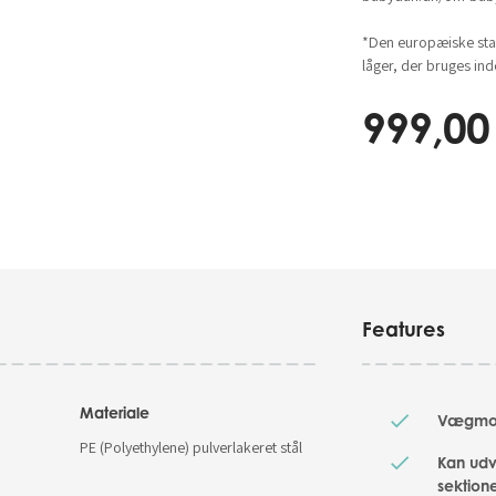
*Den europæiske stan
låger, der bruges in
999,00
Features
Materiale
Vægmont
PE (Polyethylene) pulverlakeret stål
Kan udv
sektione