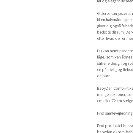
let og elegant udseen
Gitteret kan justeres 
til en halvmåne-ligne
giver dig også frihed
bedst til dit rum. Dør
efter hvad der er mes
Du kan nemt passere 
låge, som kan åbnes 
stilrene design og r
en pålidelig og fleksib
dit barn.
BabyDan CombiFit kan 
mange sektioner, som
cm eller 72 cm sælge
Find samlevejlednin
Find produktet hos v
babydan.dk/om-baby