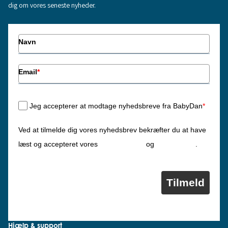
dig om vores seneste nyheder.
Navn
Email
*
Jeg accepterer at modtage nyhedsbreve fra BabyDan
*
Ved at tilmelde dig vores nyhedsbrev bekræfter du at have
Privatlivspolitik
Cookiepolitik
læst og accepteret vores
og
.
Tilmeld
Hjælp & support