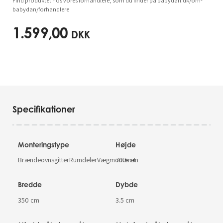
Find produktet hos vores forhandlere, som du finder på babydan.dk/om-
babydan/forhandlere
1.599,00
DKK
Specifikationer
Monteringstype
Højde
BrændeovnsgitterRumdelerVægmonteret
70.5 cm
Bredde
Dybde
350 cm
3.5 cm