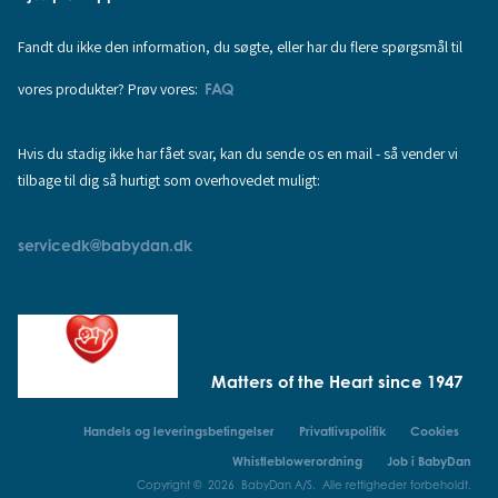
Fandt du ikke den information, du søgte, eller har du flere spørgsmål til
vores produkter? Prøv vores:
FAQ
Hvis du stadig ikke har fået svar, kan du sende os en mail - så vender vi
tilbage til dig så hurtigt som overhovedet muligt:
servicedk@babydan.dk
Matters of the Heart since 1947
Handels og leveringsbetingelser
Privatlivspolitik
Cookies
Whistleblowerordning
Job i BabyDan
Copyright © 2026 BabyDan A/S. Alle rettigheder forbeholdt.