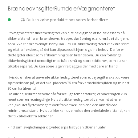
BrændeovnsgitterRumdelerVægmonteret
-
Du kan købe produktet hos vores forhandlere
Et vægmonteret sikkerhedsgitter kan hjælpe dig med at holde dit barn på
sikker afstand fra en brændeovn, trappe, døråbning eller område i dit hjem,
som ikke er børnevenligt. BabyDan Flex XXL sikkerhedsgitteret er ekstra stort
og ekstra fleksibelt, så det kan tilpasses dit hjem og dine behov. Derfor er
dette gitter ideelt som afskærmning til en brændeovn. Du kan forlænge
sikkerhedsgitteret uendeligt med både små og store sektioner, som du kan
tilkøbe separat. Du kan åbne lågen fra begge sider med bare én hånd.
Hvis du ønsker at anvende sikkerhedsgitteret som et pejsegitter skal du være
opmærksom på, at det skal placeres 75 cm fra varmekilden/ilden og mindst
90 cm fra åben ild.
Da alle pejse/brændeovne når forskellige temperaturer, er placeringen kun
ment som en retningslinje. Hvis dit sikkerhedsgitter bliver varmt at røre
ved,skal det flyttes længere væk fra varmekilden end den anbefalede
minimums afstand. Hvis du ikke kan overholde den anbefalede afstand, kan
der tilkøbes ekstra sektioner.
Find samlevejledninger og videoer på babydan.dk/manualer