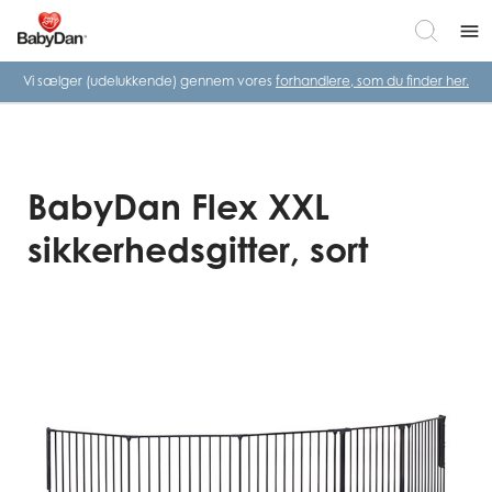
menu
Vi sælger (udelukkende) gennem vores
forhandlere, som du finder her.
BabyDan Flex XXL
sikkerhedsgitter, sort