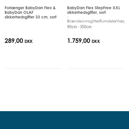
Forlænger BabyDan Flex &
BabyDan Flex StepFree XXL
BabyDan OLAF
sikkerhedsgitter, sort
sikkerhedsgitter 33 cm, sort
-
BrændeovnsgitterRumdelerVægm
90cm - 350cm
289,00
1.759,00
DKK
DKK