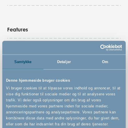
Features
Vægmonteret sikkerhedsgitter
Kan udvides uendeligt med store og små sektioner på
Samtykke
Detaljer
Om
33 cm eller 72 cm. Tilkøbes separat
Kan åbnes til begge sider
Denne hjemmeside bruger cookies
Kan betjenes med én hånd
Vi bruger cookies til at tilpasse vores indhold og annoncer, til at
vise dig funktioner til sociale medier og til at analysere vores
trafik. Vi deler også oplysninger om din brug af vores
hjemmeside med vores partnere inden for sociale medier,
annonceringspartnere og analysepartnere. Vores partnere kan
kombinere disse data med andre oplysninger, du har givet dem,
eller som de har indsamlet fra din brug af deres tjenester.