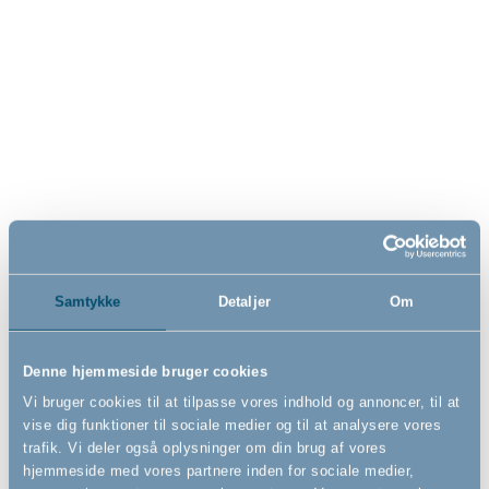
BabyDan - Matters of the Heart since 1947
Vi vil hjælpe dig med at skabe et sikkert hjem for dine børn, hvor de trygt
kan leve og lege. Vi udvikler, producerer og sælger sikkerhedsudstyr til
børn i alderen 0-3 år. Vi forhandler også et bredt udvalg af møbler,
madrasser og udstyr til badeværelset for børn i samme aldersgruppe.
Samtykke
Detaljer
Om
Vi er ISO 14001 miljøcertificeret, og har vundet utallige priser og awards
for vores produkter både nationalt og internationalt.
Denne hjemmeside bruger cookies
Vi bruger cookies til at tilpasse vores indhold og annoncer, til at
Find os på:
vise dig funktioner til sociale medier og til at analysere vores
trafik. Vi deler også oplysninger om din brug af vores
hjemmeside med vores partnere inden for sociale medier,
Se Fødevarestyrelsens kontrolrapporter/smiley-rapporter