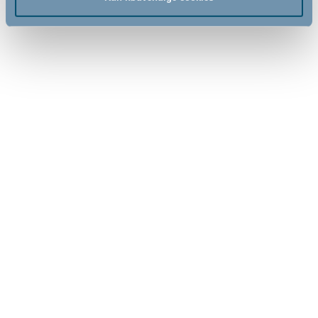
Tilmeld
Hjælp & support
Fandt du ikke den information, du søgte, eller har du flere spørgsmål til
vores produkter? Prøv vores:
FAQ
Hvis du stadig ikke har fået svar, kan du sende os en mail - så vender vi
tilbage til dig så hurtigt som overhovedet muligt:
servicedk@babydan.dk