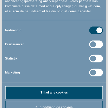
annonceringspartnere og analysepartnere. Vores partnere kan
kombinere disse data med andre oplysninger, du har givet dem,
eller som de har indsamlet fra din brug af deres tjenester.
Tilmeld dig vores nyhedsbrev
Bare rolig, vi kommer ikke til at spamme dig - vi vil bare gerne informere
Samtykkevalg
Nødvendig
dig om vores seneste nyheder.
Præferencer
Navn
Statistik
Email
*
Marketing
Jeg accepterer at modtage nyhedsbreve fra BabyDan
*
Ved at tilmelde dig vores nyhedsbrev bekræfter du at have
Tillad alle cookies
Privatlivspolitik
Cookiepolitik
læst og accepteret vores
og
.
Kun nødvendige cookies