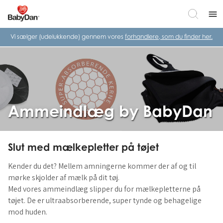
menu
Vi sælger (udelukkende) gennem vores
forhandlere, som du finder her.
Ammeindlæg by BabyDan
Slut med mælkepletter på tøjet
Kender du det? Mellem amningerne kommer der af og til
mørke skjolder af mælk på dit tøj.
Med vores ammeindlæg slipper du for mælkepletterne på
tøjet. De er ultraabsorberende, super tynde og behagelige
mod huden.