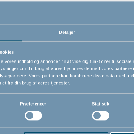
 del til mit produkt – hvad gør jeg?
Detaljer
ookies
se vores indhold og annoncer, til at vise dig funktioner til sociale
oplysninger om din brug af vores hjemmeside med vores partnere i
ysepartnere. Vores partnere kan kombinere disse data med andr
et fra din brug af deres tjenester.
ger jeg jeres nyhedsbrev?
Præferencer
Statistik
ke længere at modtage jeres nyhedsbrev – hv
t?