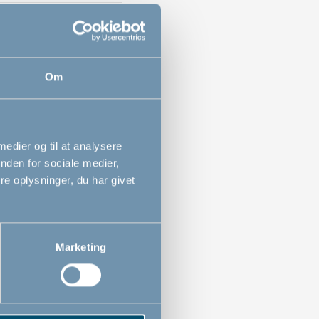
add
Om
 medier og til at analysere
nden for sociale medier,
e oplysninger, du har givet
add
Marketing
ordan
add