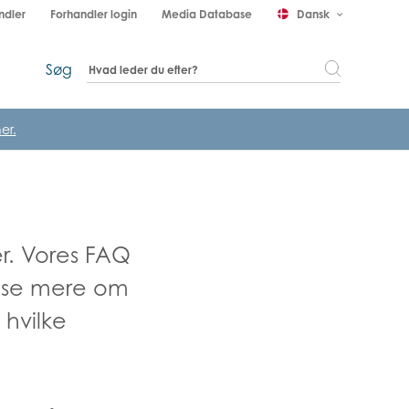
ndler
Forhandler login
Media Database
Dansk
keyboard_arrow_down
Søg
er.
r. Vores FAQ
læse mere om
 hvilke