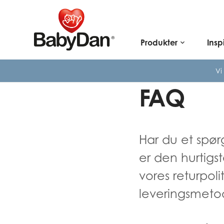
Produkter
Insp
keyboard_arrow_down
Vi
FAQ
Har du et spør
er den hurtig
vores returpoli
leveringsmetode