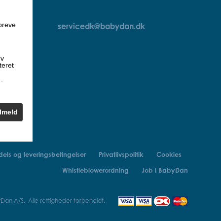
breve
servicedk@babydan.dk
ev
teret
k
.
ilmeld
els og leveringsbetingelser
Privatlivspolitik
Cookies
Whistleblowerordning
Job i BabyDan
an A/S. Alle rettigheder forbeholdt.