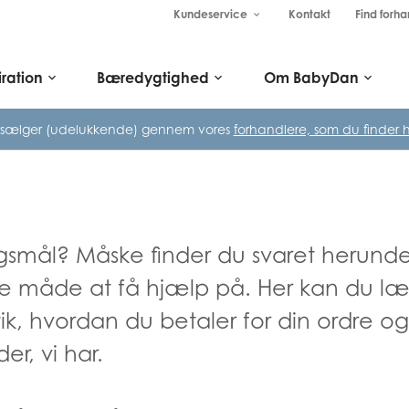
Kundeservice
Kontakt
Find forha
keyboard_arrow_down
iration
Bæredygtighed
Om BabyDan
keyboard_arrow_down
keyboard_arrow_down
keyboard_arrow_down
 sælger (udelukkende) gennem vores
forhandlere, som du finder h
gsmål? Måske finder du svaret herunde
ste måde at få hjælp på. Her kan du 
tik, hvordan du betaler for din ordre og
r, vi har.