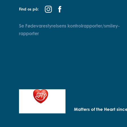
Find os på:
Se Fødevarestyrelsens kontrolrapporter/smiley-
rapporter
Matters of the Heart sinc