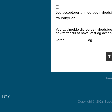
Jeg accepterer at modtage nyheds
fra BabyDan
*
Ved at tilmelde dig vores nyhedsbr
bekræfter du at have læst og accep
Privatlivspolitik
Cookiepoliti
vores
og
T
Hand
e 1947
Copyright © 2026 BabyD