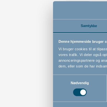
Jeg mangler en
Samtykke
Denne hjemmeside bruger c
Vi bruger cookies til at tilpas
vores trafik. Vi deler også 
Nyhedsbrev
annonceringspartnere og anal
dem, eller som de har indsaml
Hvordan modta
Samtykkevalg
Nødvendig
Jeg ønsker ik
stopper jeg de