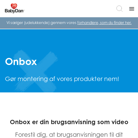
menu
Vi sælger (udelukkende) gennem vores
forhandlere, som du finder her.
Onbox
Gør montering af vores produkter nem!
Onbox er din brugsanvisning som video
Forestil dig, at brugsanvisningen til dit