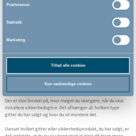
Præferencer
Statistik
Marketing
Tillad alle cookies
Korrekt montering er vigtigt for
Kun nødvendige cookies
sikkerheden
Der er stor forskel på, hvor meget du skal gøre, når du skal
installere sikkerhedsgitre. Det afhænger af, hvilken type
gitter du har valgt og hvor du vil montere det.
Uanset hvilket gitter eller sikkerhedsprodukt, du har valgt, er
det vigtigste, at du nu er i gang med at gøre dit hjem mere