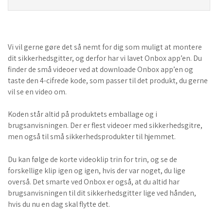
Vi vil gerne gøre det så nemt for dig som muligt at montere
dit sikkerhedsgitter, og derfor har vi lavet Onbox app’en. Du
finder de små videoer ved at downloade Onbox app’en og
taste den 4-cifrede kode, som passer til det produkt, du gerne
vil se en video om.
Koden står altid på produktets emballage og i
brugsanvisningen. Der er flest videoer med sikkerhedsgitre,
men også til små sikkerhedsprodukter til hjemmet.
Du kan følge de korte videoklip trin for trin, og se de
forskellige klip igen og igen, hvis der var noget, du lige
overså. Det smarte ved Onbox er også, at du altid har
brugsanvisningen til dit sikkerhedsgitter lige ved hånden,
hvis du nu en dag skal flytte det.