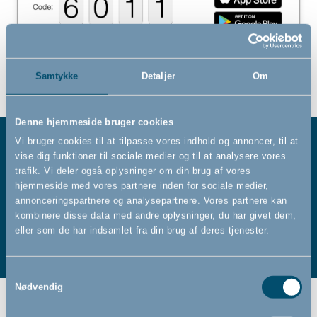
Samtykke
Detaljer
Om
Denne hjemmeside bruger cookies
Vi bruger cookies til at tilpasse vores indhold og annoncer, til at
Sådan bruger du Onbox
vise dig funktioner til sociale medier og til at analysere vores
trafik. Vi deler også oplysninger om din brug af vores
Download app'en i App Store eller Google Play
hjemmeside med vores partnere inden for sociale medier,
annonceringspartnere og analysepartnere. Vores partnere kan
Indtast den 4-cifrede kode. Koden står på produktets
kombinere disse data med andre oplysninger, du har givet dem,
emballage og i brugervejledningen
eller som de har indsamlet fra din brug af deres tjenester.
Se videoen lige så mange gange, du vil
Samtykkevalg
Nødvendig