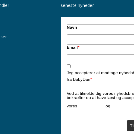
ndler
seneste nyheder.
Navn
iser
Email
*
Jeg accepterer at modtage nyheds
fra BabyDan
*
Ved at tilmelde dig vores nyhedsbr
bekræfter du at have læst og accep
Privatlivspolitik
Cookiepoliti
vores
og
T