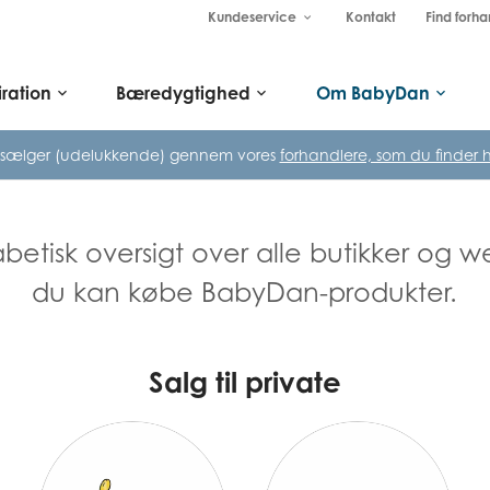
Kundeservice
Kontakt
Find forha
keyboard_arrow_down
iration
Bæredygtighed
Om BabyDan
keyboard_arrow_down
keyboard_arrow_down
keyboard_arrow_down
 sælger (udelukkende) gennem vores
forhandlere, som du finder h
abetisk oversigt over alle butikker og 
du kan købe BabyDan-produkter.
Salg til private