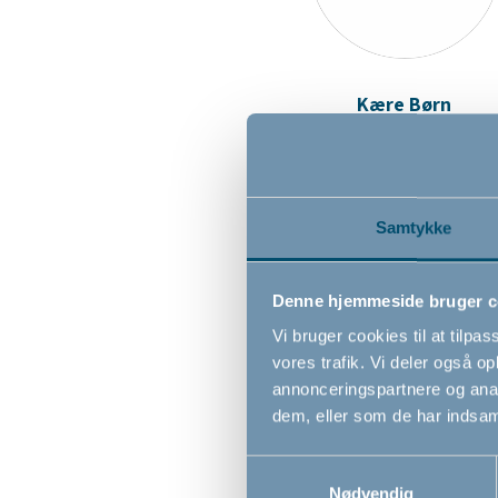
Kære Børn
Samtykke
Denne hjemmeside bruger c
Vi bruger cookies til at tilpas
vores trafik. Vi deler også 
annonceringspartnere og anal
Med24
dem, eller som de har indsaml
Samtykkevalg
Nødvendig