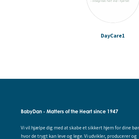
DayCare1
BabyDan - Matters of the Heart since 1947
Vi vil hjælpe dig med at skabe et sikkert hjem for dine bø
hvor de trygt kan leve og lege. Vi udvikler, producerer og