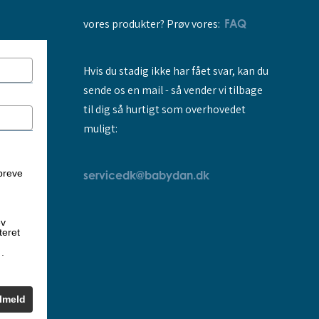
vores produkter? Prøv vores:
FAQ
Hvis du stadig ikke har fået svar, kan du
sende os en mail - så vender vi tilbage
til dig så hurtigt som overhovedet
muligt:
breve
servicedk@babydan.dk
ev
teret
k
.
ilmeld