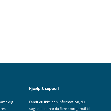
Hjælp & support
Fandt du ikke den information, du
amme dig -
søgte, eller har du flere spørgsmål til
ores