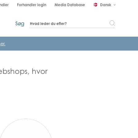
ndler
Forhandler login
Media Database
Dansk
keyboard_arrow_down
Søg
er.
webshops, hvor