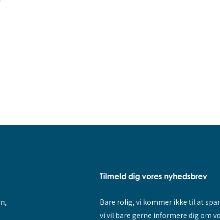
Tilmeld dig vores nyhedsbrev
rn,
Bare rolig, vi kommer ikke til at sp
vi vil bare gerne informere dig om v