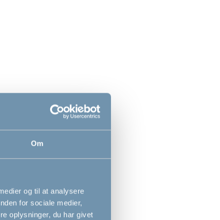
net til seng by
Klapvognsparasol by
an, hvid
BabyDan
Om
,00
199,95
DKK
DKK
 medier og til at analysere
nden for sociale medier,
e oplysninger, du har givet