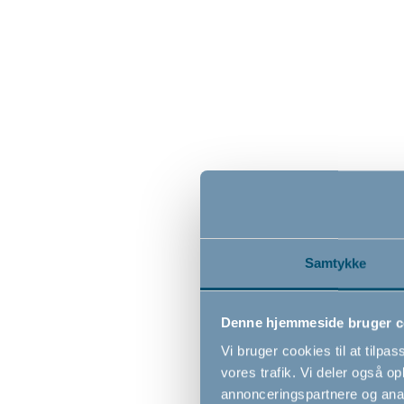
Foldbar
cm by B
Samtykke
weeken
309,0
Denne hjemmeside bruger c
Vi bruger cookies til at tilpas
vores trafik. Vi deler også 
annonceringspartnere og anal