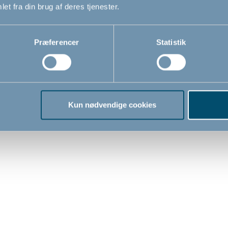
et fra din brug af deres tjenester.
Præferencer
Statistik
Kun nødvendige cookies
t til
Overtræk til autostol by
Sols
ogn by
BabyDan
, sort
299,00
63,0
DKK
DKK