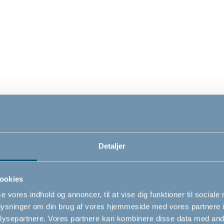
 madras 60x120
Insektnet til rejseseng
Insekt
abyDan - til
by BabyDan, hvid
BabyD
Detaljer
dseng/rejseseng
0
99,00
139
DKK
DKK
ookies
se vores indhold og annoncer, til at vise dig funktioner til sociale
oplysninger om din brug af vores hjemmeside med vores partnere i
ysepartnere. Vores partnere kan kombinere disse data med andr