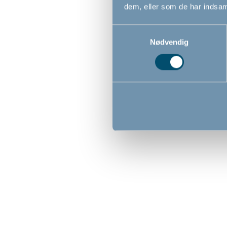
dem, eller som de har indsaml
Samtykkevalg
Nødvendig
Myggene
barnev
BabyDan
99,00