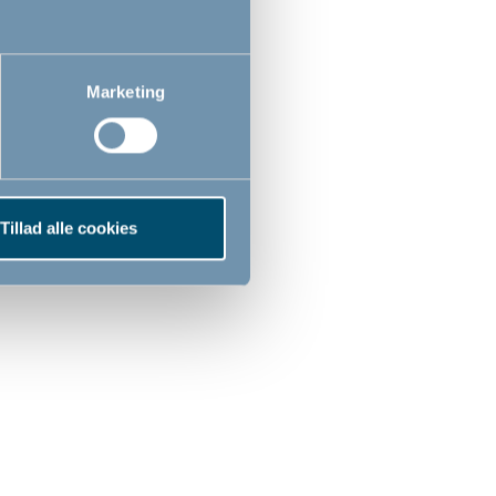
Marketing
Tillad alle cookies
kærm by BabyDan
Solskærm til barnevogn
og klapvogn by
BabyDan
0
389,00
DKK
DKK