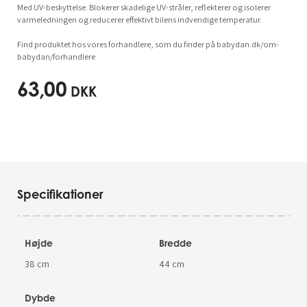
Med UV-beskyttelse. Blokerer skadelige UV-stråler, reflekterer og isolerer
varmeledningen og reducerer effektivt bilens indvendige temperatur.
Find produktet hos vores forhandlere, som du finder på babydan.dk/om-
babydan/forhandlere
63,00
DKK
Specifikationer
Højde
Bredde
38 cm
44 cm
Dybde