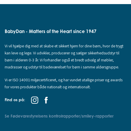
BabyDan - Matters of the Heart since 1947
Vi vil hjælpe dig med at skabe et sikkert hjem for dine børn, hvor de trygt
kan leve og lege. Vi udvikler, producerer og sælger sikkerhedsudstyr til
børn i alderen 0-3 år. Vi forhandler også et bredt udvalg af møbler,
madrasser og udstyr til badeværelset for børn i samme aldersgruppe.
Vi er ISO 14001 miljøcertificeret, og har vundet utallige priser og awards
for vores produkter både nationalt og internationalt.
Find os på:
Se Fødevarestyrelsens kontrolrapporter/smiley-rapporter