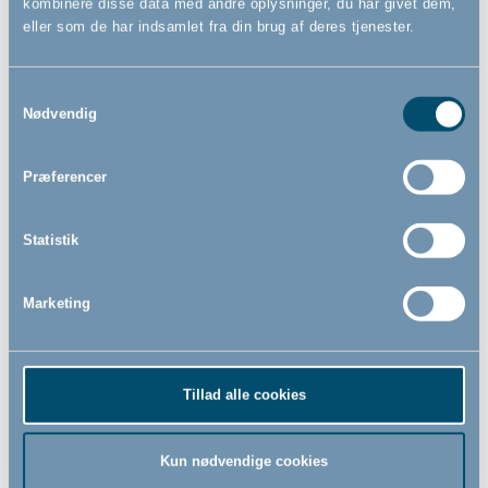
kombinere disse data med andre oplysninger, du har givet dem,
eller som de har indsamlet fra din brug af deres tjenester.
Samtykkevalg
Solskærm by BabyDan
Bagsædespejl by BabyDan
Nødvendig
Præferencer
63,00
199,95
DKK
DKK
Statistik
Marketing
Tillad alle cookies
Kun nødvendige cookies