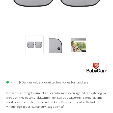
-
Du kan købe produktet hos vores forhandlere
Det kan blive meget varmt at sidde i en bil med solen lige ind i ansigtet og på
kroppen. Med de to solafskærmninger kan du beskytte din lille guldklump
mod de varme stråler, når I er ude at køre. De er nemme at sætte fast på
vinduet og slipper let, når du vil tage dem af.