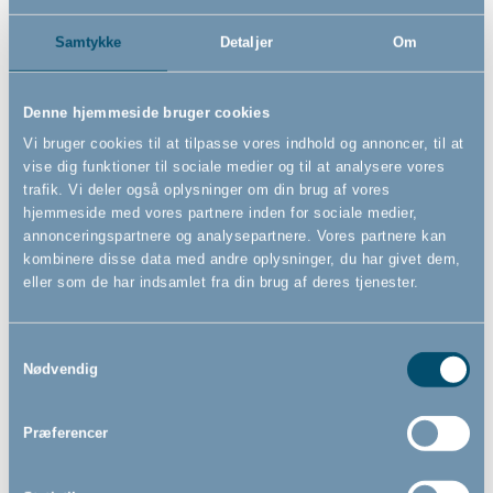
mørkt. Derfor er det vigtigt at undgå stærkt lys om
aftenen, hvilket du kan gøre med et
Samtykke
Detaljer
Om
mørklægningsgardin i soveværelset. Du kan med
fordel også benytte mørklægningsgardinet i
dagtimerne – særligt hvis dit soveværelse står badet i
Denne hjemmeside bruger cookies
sol i løbet af dagen. Skærmer du af for solen, kan du
Vi bruger cookies til at tilpasse vores indhold og annoncer, til at
nemmere holde dit soveværelse køligt før sengetid.
vise dig funktioner til sociale medier og til at analysere vores
trafik. Vi deler også oplysninger om din brug af vores
Giv barnet et kølende bad inden sengetid
- Slut
hjemmeside med vores partnere inden for sociale medier,
dagen af med et forfriskende bad - som dog ikke
annonceringspartnere og analysepartnere. Vores partnere kan
holder baby vågen, men i stedet er med til at holde
kombinere disse data med andre oplysninger, du har givet dem,
varmen nede. Vandet skal helst være mellem 25 og 30
eller som de har indsamlet fra din brug af deres tjenester.
grader, så det er en smule køligt for barnet.
Lad barnet sove i sin ble og med en stofble som
Samtykkevalg
dyne
- De fleste kender nok til de tropenætter, hvor
Nødvendig
man helst vil ligge med så lidt stof på kroppen som
muligt. Hvis du som forælder vurderer, at det er varmt
Præferencer
nok, kan barnet sove med stofbleen som dyne og kun
iført sin ble, så det er nemmere at komme af med