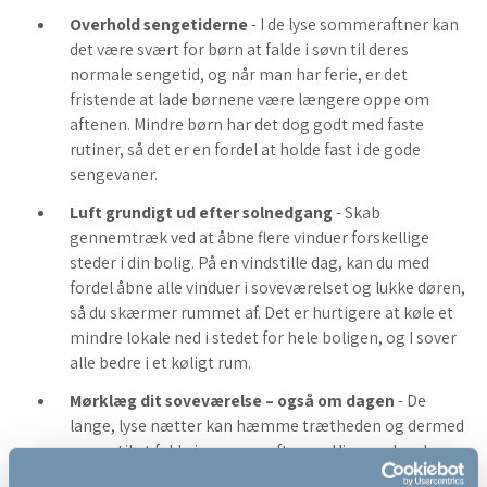
Overhold sengetiderne
- I de lyse sommeraftner kan
det være svært for børn at falde i søvn til deres
normale sengetid, og når man har ferie, er det
fristende at lade børnene være længere oppe om
aftenen. Mindre børn har det dog godt med faste
rutiner, så det er en fordel at holde fast i de gode
sengevaner.
Luft grundigt ud efter solnedgang
- Skab
gennemtræk ved at åbne flere vinduer forskellige
steder i din bolig. På en vindstille dag, kan du med
fordel åbne alle vinduer i soveværelset og lukke døren,
så du skærmer rummet af. Det er hurtigere at køle et
mindre lokale ned i stedet for hele boligen, og I sover
alle bedre i et køligt rum.
Mørklæg dit soveværelse – også om dagen
- De
lange, lyse nætter kan hæmme trætheden og dermed
evnen til at falde i søvn om aftenen. Hjernen kan kun
producere søvnhormonet melatonin, når det er