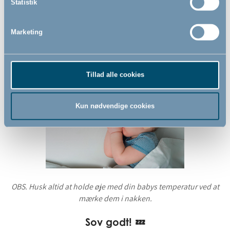
varmen. Sørg dog for, at barnet ikke ligger i træk i
Statistik
løbet af natten.
Afkøl den lille med en kold stofble
- Smid en stofble i
Marketing
fryseren og læg den ved siden af baby i barnevognen
eller tremmesengen, når det er sovetid. Det køler den
lille ned, uden at det bliver alt for koldt.
Tillad alle cookies
Kun nødvendige cookies
OBS. Husk altid at holde øje med din babys temperatur ved at
mærke dem i nakken.
Sov godt! 💤