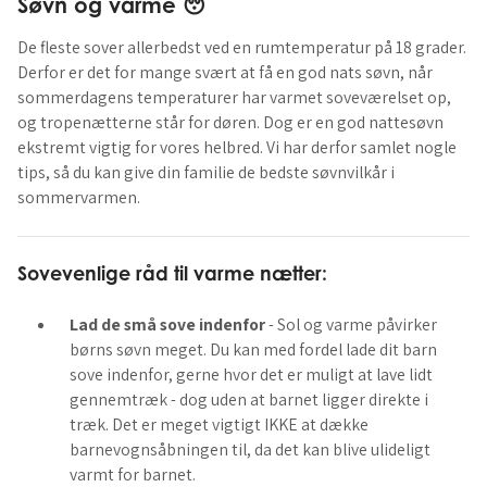
Søvn og varme 😴
De fleste sover allerbedst ved en rumtemperatur på 18 grader.
Derfor er det for mange svært at få en god nats søvn, når
sommerdagens temperaturer har varmet soveværelset op,
og tropenætterne står for døren. Dog er en god nattesøvn
ekstremt vigtig for vores helbred. Vi har derfor samlet nogle
tips, så du kan give din familie de bedste søvnvilkår i
sommervarmen.
Sovevenlige råd til varme nætter:
Lad de små sove indenfor
- Sol og varme påvirker
børns søvn meget. Du kan med fordel lade dit barn
sove indenfor, gerne hvor det er muligt at lave lidt
gennemtræk - dog uden at barnet ligger direkte i
træk. Det er meget vigtigt IKKE at dække
barnevognsåbningen til, da det kan blive ulideligt
varmt for barnet.