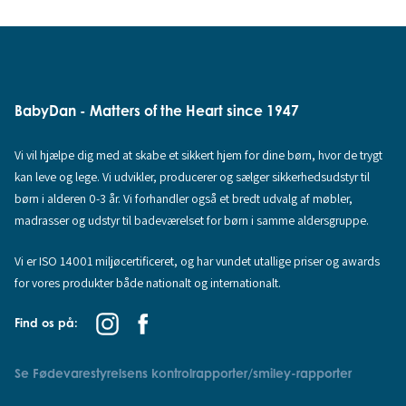
BabyDan - Matters of the Heart since 1947
Vi vil hjælpe dig med at skabe et sikkert hjem for dine børn, hvor de trygt
kan leve og lege. Vi udvikler, producerer og sælger sikkerhedsudstyr til
børn i alderen 0-3 år. Vi forhandler også et bredt udvalg af møbler,
madrasser og udstyr til badeværelset for børn i samme aldersgruppe.
Vi er ISO 14001 miljøcertificeret, og har vundet utallige priser og awards
for vores produkter både nationalt og internationalt.
Find os på:
Se Fødevarestyrelsens kontrolrapporter/smiley-rapporter