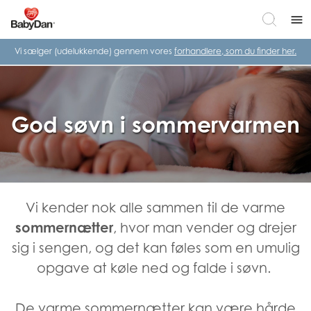
menu
Vi sælger (udelukkende) gennem vores
forhandlere, som du finder her.
God søvn i sommervarmen
Vi kender nok alle sammen til de varme
sommernætter
, hvor man vender og drejer
sig i sengen, og det kan føles som en umulig
opgave at køle ned og falde i søvn.
De varme sommernætter kan være hårde