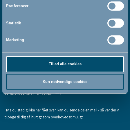
Jeg accepterer at modtage nyhedsbreve fra BabyDan
*
Præferencer
Ved at tilmelde dig vores nyhedsbrev bekræfter du at have
Privatlivspolitik
Cookiepolitik
læst og accepteret vores
og
.
Statistik
Marketing
Tilmeld
Tillad alle cookies
Hjælp & support
Fandt du ikke den information, du søgte, eller har du flere spørgsmål til
Kun nødvendige cookies
vores produkter? Prøv vores:
FAQ
Hvis du stadig ikke har fået svar, kan du sende os en mail - så vender vi
tilbage til dig så hurtigt som overhovedet muligt: