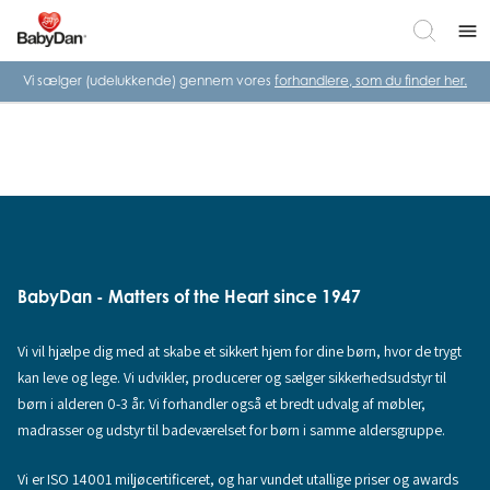
menu
Vi sælger (udelukkende) gennem vores
forhandlere, som du finder her.
BabyDan - Matters of the Heart since 1947
Vi vil hjælpe dig med at skabe et sikkert hjem for dine børn, hvor de trygt
kan leve og lege. Vi udvikler, producerer og sælger sikkerhedsudstyr til
børn i alderen 0-3 år. Vi forhandler også et bredt udvalg af møbler,
madrasser og udstyr til badeværelset for børn i samme aldersgruppe.
Vi er ISO 14001 miljøcertificeret, og har vundet utallige priser og awards