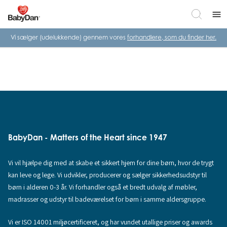
menu
Vi sælger (udelukkende) gennem vores
forhandlere, som du finder her.
BabyDan - Matters of the Heart since 1947
Vi vil hjælpe dig med at skabe et sikkert hjem for dine børn, hvor de trygt
kan leve og lege. Vi udvikler, producerer og sælger sikkerhedsudstyr til
børn i alderen 0-3 år. Vi forhandler også et bredt udvalg af møbler,
madrasser og udstyr til badeværelset for børn i samme aldersgruppe.
Vi er ISO 14001 miljøcertificeret, og har vundet utallige priser og awards