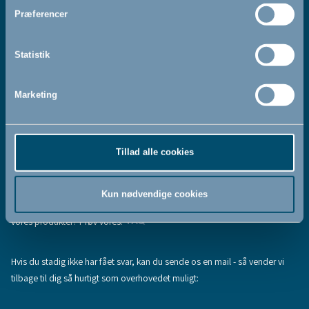
Jeg accepterer at modtage nyhedsbreve fra BabyDan
*
Præferencer
Ved at tilmelde dig vores nyhedsbrev bekræfter du at have
Privatlivspolitik
Cookiepolitik
læst og accepteret vores
og
.
Statistik
Marketing
Tilmeld
Tillad alle cookies
Hjælp & support
Fandt du ikke den information, du søgte, eller har du flere spørgsmål til
Kun nødvendige cookies
vores produkter? Prøv vores:
FAQ
Hvis du stadig ikke har fået svar, kan du sende os en mail - så vender vi
tilbage til dig så hurtigt som overhovedet muligt: