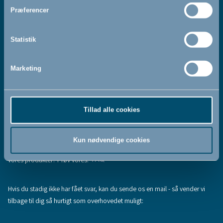
Jeg accepterer at modtage nyhedsbreve fra BabyDan
*
Præferencer
Ved at tilmelde dig vores nyhedsbrev bekræfter du at have
Privatlivspolitik
Cookiepolitik
læst og accepteret vores
og
.
Statistik
Marketing
Tilmeld
Tillad alle cookies
Hjælp & support
Fandt du ikke den information, du søgte, eller har du flere spørgsmål til
Kun nødvendige cookies
vores produkter? Prøv vores:
FAQ
Hvis du stadig ikke har fået svar, kan du sende os en mail - så vender vi
tilbage til dig så hurtigt som overhovedet muligt: