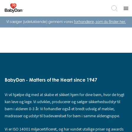
menu
Vi sælger (udelukkende) gennem vores
forhandlere, som du finder her.
BabyDan - Matters of the Heart since 1947
Vi vil hjælpe dig med at skabe et sikkert hjem for dine børn, hvor de trygt
kan leve og lege. Vi udvikler, producerer og sælger sikkerhedsudstyr til
børn i alderen 0-3 år. Vi forhandler også et bredt udvalg af møbler,
madrasser og udstyr til badeværelset for børn i samme aldersgruppe.
Vi er ISO 14001 miljøcertificeret, og har vundet utallige priser og awards