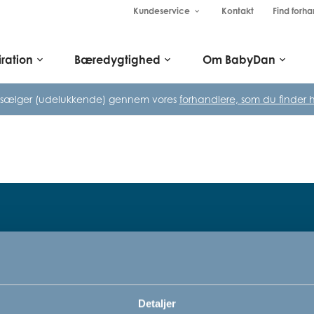
Kundeservice
Kontakt
Find forha
keyboard_arrow_down
iration
Bæredygtighed
Om BabyDan
keyboard_arrow_down
keyboard_arrow_down
keyboard_arrow_down
 sælger (udelukkende) gennem vores
forhandlere, som du finder h
Tilmeld dig vores nyhedsbrev
rn,
Bare rolig, vi kommer ikke til at sp
Detaljer
vi vil bare gerne informere dig om v