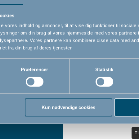
ndler
seneste nyheder.
ookies
se vores indhold og annoncer, til at vise dig funktioner til sociale
Navn
oplysninger om din brug af vores hjemmeside med vores partnere i
iser
ysepartnere. Vores partnere kan kombinere disse data med andr
et fra din brug af deres tjenester.
Email
*
Præferencer
Statistik
Jeg accepterer at modtage nyheds
fra BabyDan
*
Ved at tilmelde dig vores nyhedsbr
bekræfter du at have læst og accep
Kun nødvendige cookies
Privatlivspolitik
Cookiepoliti
vores
og
T