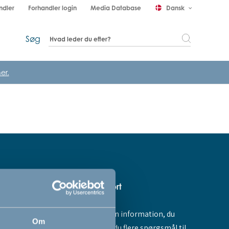
ndler
Forhandler login
Media Database
Dansk
keyboard_arrow_down
Søg
er.
Hjælp & support
Fandt du ikke den information, du
amme dig -
Om
søgte, eller har du flere spørgsmål til
ores