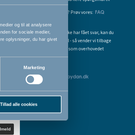
vores produkter? Prøv vores:
FAQ
 medier og til at analysere
Hvis du stadig ikke har fået svar, kan du
nden for sociale medier,
e oplysninger, du har givet
sende os en mail - så vender vi tilbage
til dig så hurtigt som overhovedet
muligt:
Marketing
breve
servicedk@babydan.dk
ev
teret
Tillad alle cookies
k
.
ilmeld