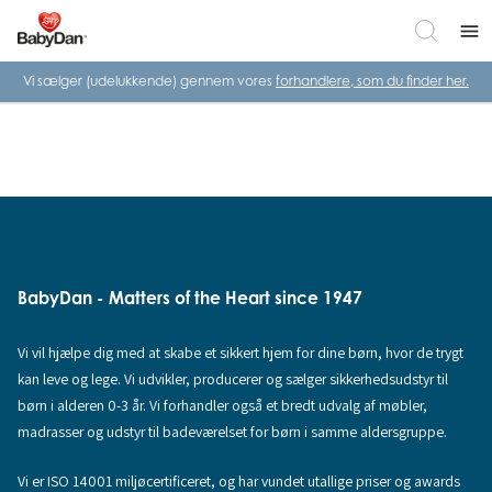
menu
Vi sælger (udelukkende) gennem vores
forhandlere, som du finder her.
BabyDan - Matters of the Heart since 1947
Vi vil hjælpe dig med at skabe et sikkert hjem for dine børn, hvor de trygt
kan leve og lege. Vi udvikler, producerer og sælger sikkerhedsudstyr til
børn i alderen 0-3 år. Vi forhandler også et bredt udvalg af møbler,
madrasser og udstyr til badeværelset for børn i samme aldersgruppe.
Vi er ISO 14001 miljøcertificeret, og har vundet utallige priser og awards