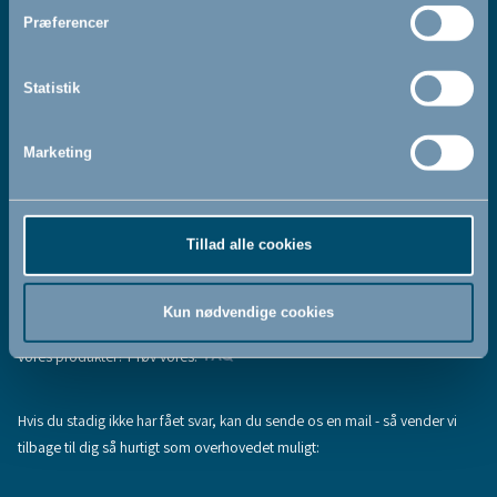
Jeg accepterer at modtage nyhedsbreve fra BabyDan
*
Præferencer
Ved at tilmelde dig vores nyhedsbrev bekræfter du at have
Privatlivspolitik
Cookiepolitik
læst og accepteret vores
og
.
Statistik
Marketing
Tilmeld
Tillad alle cookies
Hjælp & support
Fandt du ikke den information, du søgte, eller har du flere spørgsmål til
Kun nødvendige cookies
vores produkter? Prøv vores:
FAQ
Hvis du stadig ikke har fået svar, kan du sende os en mail - så vender vi
tilbage til dig så hurtigt som overhovedet muligt: