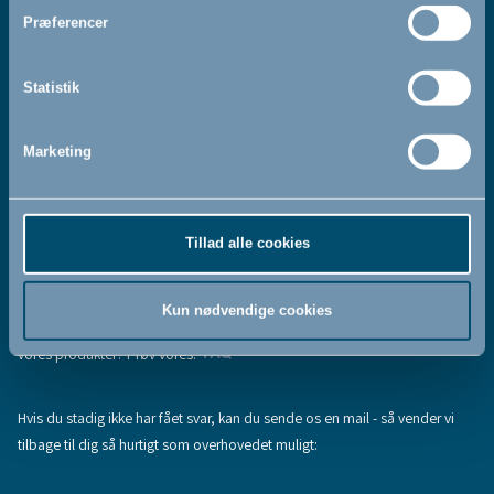
Jeg accepterer at modtage nyhedsbreve fra BabyDan
*
Præferencer
Ved at tilmelde dig vores nyhedsbrev bekræfter du at have
Privatlivspolitik
Cookiepolitik
læst og accepteret vores
og
.
Statistik
Marketing
Tilmeld
Tillad alle cookies
Hjælp & support
Fandt du ikke den information, du søgte, eller har du flere spørgsmål til
Kun nødvendige cookies
vores produkter? Prøv vores:
FAQ
Hvis du stadig ikke har fået svar, kan du sende os en mail - så vender vi
tilbage til dig så hurtigt som overhovedet muligt: