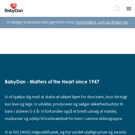
menu
Vi sælger (udelukkende) gennem vores
forhandlere, som du finder her.
BabyDan - Matters of the Heart since 1947
Vi vil hjælpe dig med at skabe et sikkert hjem for dine børn, hvor de trygt
kan leve og lege. Vi udvikler, producerer og sælger sikkerhedsudstyr til
børn i alderen 0-3 år. Vi forhandler også et bredt udvalg af møbler,
madrasser og udstyr til badeværelset for børn i samme aldersgruppe.
Vi er ISO 14001 miljøcertificeret, og har vundet utallige priser og awards