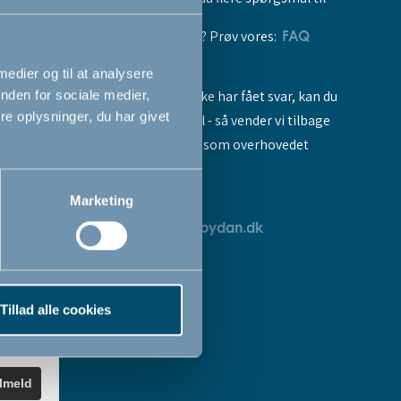
vores produkter? Prøv vores:
FAQ
 medier og til at analysere
Hvis du stadig ikke har fået svar, kan du
nden for sociale medier,
e oplysninger, du har givet
sende os en mail - så vender vi tilbage
til dig så hurtigt som overhovedet
muligt:
Marketing
breve
servicedk@babydan.dk
ev
teret
Tillad alle cookies
k
.
ilmeld