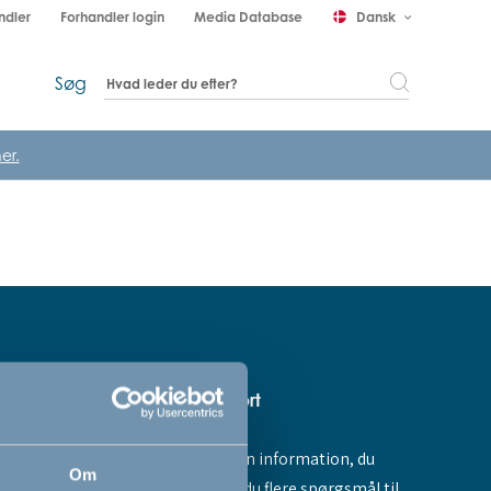
ndler
Forhandler login
Media Database
Dansk
keyboard_arrow_down
Søg
er.
Hjælp & support
Fandt du ikke den information, du
amme dig -
Om
søgte, eller har du flere spørgsmål til
ores