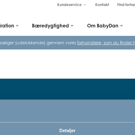
Kundeservice
Kontakt
Find forha
keyboard_arrow_down
iration
Bæredygtighed
Om BabyDan
keyboard_arrow_down
keyboard_arrow_down
keyboard_arrow_down
 sælger (udelukkende) gennem vores
forhandlere, som du finder h
Tilmeld dig vores nyhedsbrev
rn,
Bare rolig, vi kommer ikke til at sp
Detaljer
vi vil bare gerne informere dig om v