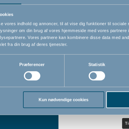
ndler
seneste nyheder.
ookies
se vores indhold og annoncer, til at vise dig funktioner til sociale
Navn
oplysninger om din brug af vores hjemmeside med vores partnere i
iser
ysepartnere. Vores partnere kan kombinere disse data med andr
et fra din brug af deres tjenester.
Email
*
Præferencer
Statistik
Jeg accepterer at modtage nyheds
fra BabyDan
*
Ved at tilmelde dig vores nyhedsbr
bekræfter du at have læst og accep
Kun nødvendige cookies
Privatlivspolitik
Cookiepoliti
vores
og
T