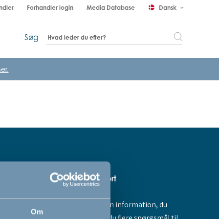
ndler
Forhandler login
Media Database
Dansk
keyboard_arrow_down
Søg
er.
Hjælp & support
Fandt du ikke den information, du
amme dig -
Om
søgte, eller har du flere spørgsmål til
ores