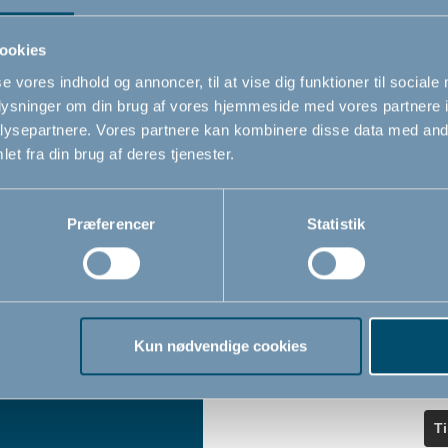
ndler
seneste nyheder.
ookies
se vores indhold og annoncer, til at vise dig funktioner til sociale
Navn
oplysninger om din brug af vores hjemmeside med vores partnere i
iser
ysepartnere. Vores partnere kan kombinere disse data med andr
et fra din brug af deres tjenester.
Email
*
Præferencer
Statistik
Jeg accepterer at modtage nyheds
fra BabyDan
*
Ved at tilmelde dig vores nyhedsbr
bekræfter du at have læst og accep
Kun nødvendige cookies
Privatlivspolitik
Cookiepoliti
vores
og
T