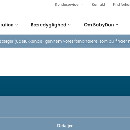
Kundeservice
Kontakt
Find forha
keyboard_arrow_down
iration
Bæredygtighed
Om BabyDan
keyboard_arrow_down
keyboard_arrow_down
keyboard_arrow_down
 sælger (udelukkende) gennem vores
forhandlere, som du finder h
Tilmeld dig vores nyhedsbrev
rn,
Bare rolig, vi kommer ikke til at sp
Detaljer
vi vil bare gerne informere dig om v