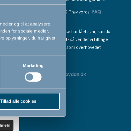
vores produkter? Prøv vores:
FAQ
 medier og til at analysere
Hvis du stadig ikke har fået svar, kan du
nden for sociale medier,
e oplysninger, du har givet
sende os en mail - så vender vi tilbage
til dig så hurtigt som overhovedet
muligt:
Marketing
breve
servicedk@babydan.dk
ev
teret
Tillad alle cookies
k
.
ilmeld