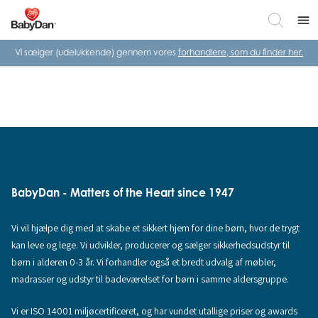
menu
Vi sælger (udelukkende) gennem vores
forhandlere, som du finder her.
BabyDan - Matters of the Heart since 1947
Vi vil hjælpe dig med at skabe et sikkert hjem for dine børn, hvor de trygt
kan leve og lege. Vi udvikler, producerer og sælger sikkerhedsudstyr til
børn i alderen 0-3 år. Vi forhandler også et bredt udvalg af møbler,
madrasser og udstyr til badeværelset for børn i samme aldersgruppe.
Vi er ISO 14001 miljøcertificeret, og har vundet utallige priser og awards