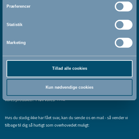
Jeg accepterer at modtage nyhedsbreve fra BabyDan
*
Præferencer
Ved at tilmelde dig vores nyhedsbrev bekræfter du at have
Privatlivspolitik
Cookiepolitik
læst og accepteret vores
og
.
Statistik
Marketing
Tilmeld
Tillad alle cookies
Hjælp & support
Fandt du ikke den information, du søgte, eller har du flere spørgsmål til
Kun nødvendige cookies
vores produkter? Prøv vores:
FAQ
Hvis du stadig ikke har fået svar, kan du sende os en mail - så vender vi
tilbage til dig så hurtigt som overhovedet muligt: