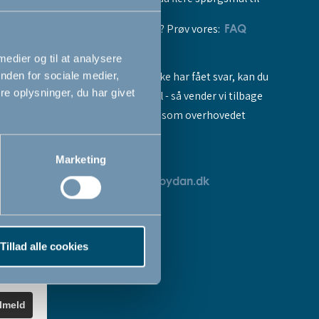
vores produkter? Prøv vores:
FAQ
 medier og til at analysere
Hvis du stadig ikke har fået svar, kan du
nden for sociale medier,
e oplysninger, du har givet
sende os en mail - så vender vi tilbage
til dig så hurtigt som overhovedet
muligt:
Marketing
breve
servicedk@babydan.dk
ev
teret
Tillad alle cookies
k
.
ilmeld