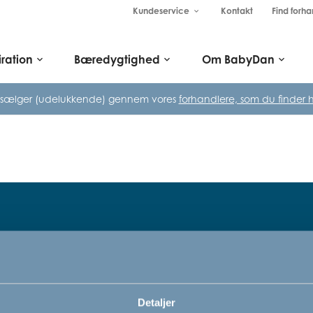
Kundeservice
Kontakt
Find forha
keyboard_arrow_down
iration
Bæredygtighed
Om BabyDan
keyboard_arrow_down
keyboard_arrow_down
keyboard_arrow_down
 sælger (udelukkende) gennem vores
forhandlere, som du finder h
Tilmeld dig vores nyhedsbrev
rn,
Bare rolig, vi kommer ikke til at sp
Detaljer
vi vil bare gerne informere dig om v