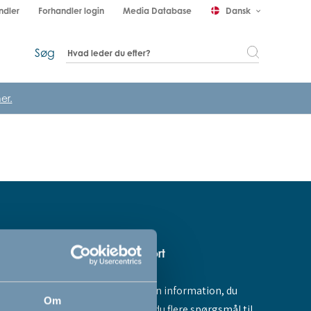
ndler
Forhandler login
Media Database
Dansk
keyboard_arrow_down
Søg
er.
Hjælp & support
Fandt du ikke den information, du
amme dig -
Om
søgte, eller har du flere spørgsmål til
ores