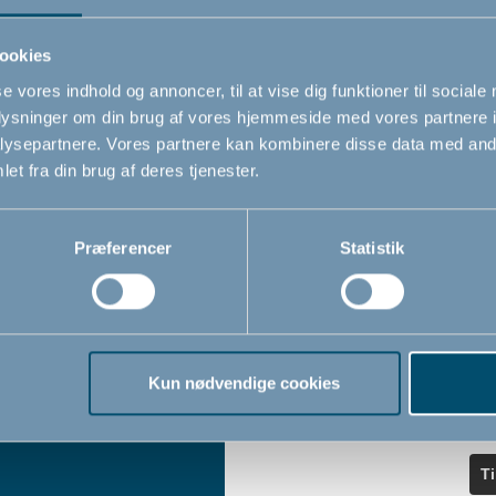
ndler
seneste nyheder.
ookies
se vores indhold og annoncer, til at vise dig funktioner til sociale
Navn
oplysninger om din brug af vores hjemmeside med vores partnere i
iser
ysepartnere. Vores partnere kan kombinere disse data med andr
et fra din brug af deres tjenester.
Email
*
Præferencer
Statistik
Jeg accepterer at modtage nyheds
fra BabyDan
*
Ved at tilmelde dig vores nyhedsbr
bekræfter du at have læst og accep
Kun nødvendige cookies
Privatlivspolitik
Cookiepoliti
vores
og
T