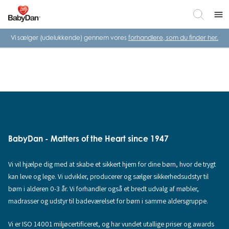
menu
Vi sælger (udelukkende) gennem vores
forhandlere, som du finder her.
BabyDan - Matters of the Heart since 1947
Vi vil hjælpe dig med at skabe et sikkert hjem for dine børn, hvor de trygt
kan leve og lege. Vi udvikler, producerer og sælger sikkerhedsudstyr til
børn i alderen 0-3 år. Vi forhandler også et bredt udvalg af møbler,
madrasser og udstyr til badeværelset for børn i samme aldersgruppe.
Vi er ISO 14001 miljøcertificeret, og har vundet utallige priser og awards