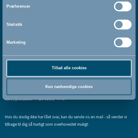
Jeg accepterer at modtage nyhedsbreve fra BabyDan
*
Præferencer
Ved at tilmelde dig vores nyhedsbrev bekræfter du at have
Privatlivspolitik
Cookiepolitik
læst og accepteret vores
og
.
Statistik
Marketing
Tilmeld
Tillad alle cookies
Hjælp & support
Fandt du ikke den information, du søgte, eller har du flere spørgsmål til
Kun nødvendige cookies
vores produkter? Prøv vores:
FAQ
Hvis du stadig ikke har fået svar, kan du sende os en mail - så vender vi
tilbage til dig så hurtigt som overhovedet muligt: