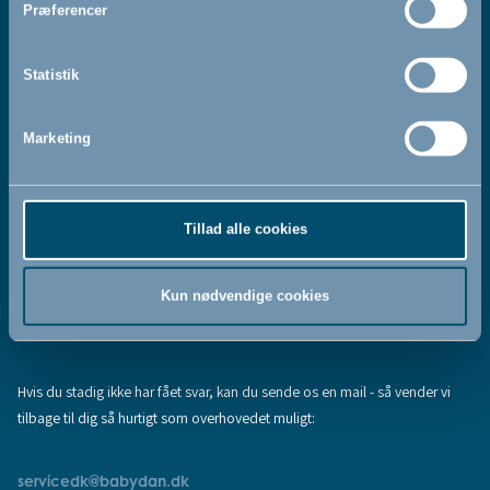
Præferencer
Ved at tilmelde dig vores nyhedsbrev bekræfter du at have
Privatlivspolitik
Cookiepolitik
læst og accepteret vores
og
.
Statistik
Tilmeld
Marketing
Tillad alle cookies
Hjælp & support
Fandt du ikke den information, du søgte, eller har du flere spørgsmål til
Kun nødvendige cookies
vores produkter? Prøv vores:
FAQ
Hvis du stadig ikke har fået svar, kan du sende os en mail - så vender vi
tilbage til dig så hurtigt som overhovedet muligt:
servicedk@babydan.dk