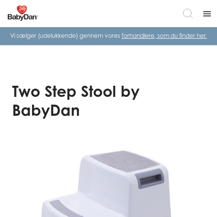
menu
Vi sælger (udelukkende) gennem vores
forhandlere, som du finder her.
Two Step Stool by
BabyDan