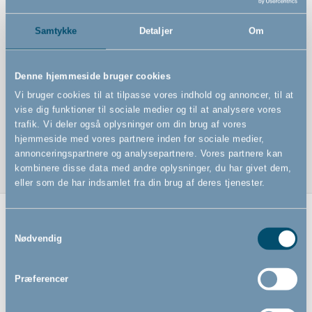
Features
Samtykke
Detaljer
Om
Denne hjemmeside bruger cookies
Praktisk skammel
Vi bruger cookies til at tilpasse vores indhold og annoncer, til at
Skridsikre trin og bund
vise dig funktioner til sociale medier og til at analysere vores
trafik. Vi deler også oplysninger om din brug af vores
Gør det nemt for børn at nå bordet eller vasken
hjemmeside med vores partnere inden for sociale medier,
annonceringspartnere og analysepartnere. Vores partnere kan
kombinere disse data med andre oplysninger, du har givet dem,
eller som de har indsamlet fra din brug af deres tjenester.
Samtykkevalg
Relaterede produkter
Nødvendig
Præferencer