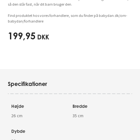
så den står fast, når dit barn bruger den.
Find produktet hos vores forhandlere, som du finder på babydan.dk/om-
babydan/forhandlere
199,95
DKK
Specifikationer
Højde
Bredde
26 cm
35 cm
Dybde