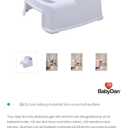
-
Du kan købe produktet hos vores forhandlere
Two Step Stool by BabyDan gør det nemt for din lille guldklump at nå
køkkenbordet, når der skal laves mad eller vasken, når tænderne skal
børstes. Skamlen har skridsikkert materiale på både trin og under bunden,