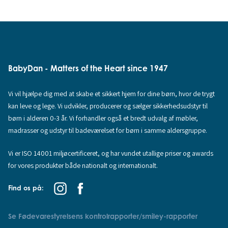
BabyDan - Matters of the Heart since 1947
Vi vil hjælpe dig med at skabe et sikkert hjem for dine børn, hvor de trygt
kan leve og lege. Vi udvikler, producerer og sælger sikkerhedsudstyr til
børn i alderen 0-3 år. Vi forhandler også et bredt udvalg af møbler,
madrasser og udstyr til badeværelset for børn i samme aldersgruppe.
Vi er ISO 14001 miljøcertificeret, og har vundet utallige priser og awards
for vores produkter både nationalt og internationalt.
Find os på:
Se Fødevarestyrelsens kontrolrapporter/smiley-rapporter