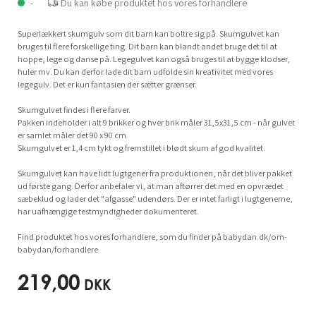
-
Du kan købe produktet hos vores forhandlere
Superlækkert skumgulv som dit barn kan boltre sig på. Skumgulvet kan
bruges til flere forskellige ting. Dit barn kan blandt andet bruge det til at
hoppe, lege og danse på. Legegulvet kan også bruges til at bygge klodser,
huler mv. Du kan derfor lade dit barn udfolde sin kreativitet med vores
legegulv. Det er kun fantasien der sætter grænser.
Skumgulvet findes i flere farver.
Pakken indeholder i alt 9 brikker og hver brik måler 31,5x31,5 cm - når gulvet
er samlet måler det 90 x 90 cm.
Skumgulvet er 1,4 cm tykt og fremstillet i blødt skum af god kvalitet.
Skumgulvet kan have lidt lugtgener fra produktionen, når det bliver pakket
ud første gang. Derfor anbefaler vi, at man aftørrer det med en opvrædet
sæbeklud og lader det "afgasse" udendørs. Der er intet farligt i lugtgenerne,
har uafhængige testmyndigheder dokumenteret.
Find produktet hos vores forhandlere, som du finder på babydan.dk/om-
babydan/forhandlere
219,00
DKK