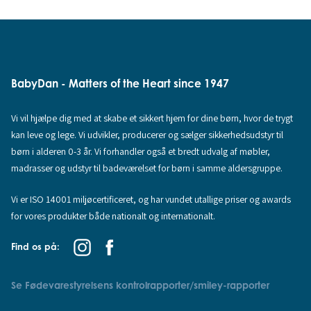
BabyDan - Matters of the Heart since 1947
Vi vil hjælpe dig med at skabe et sikkert hjem for dine børn, hvor de trygt
kan leve og lege. Vi udvikler, producerer og sælger sikkerhedsudstyr til
børn i alderen 0-3 år. Vi forhandler også et bredt udvalg af møbler,
madrasser og udstyr til badeværelset for børn i samme aldersgruppe.
Vi er ISO 14001 miljøcertificeret, og har vundet utallige priser og awards
for vores produkter både nationalt og internationalt.
Find os på:
Se Fødevarestyrelsens kontrolrapporter/smiley-rapporter