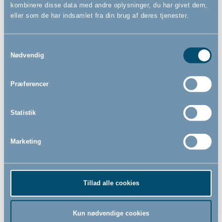
kombinere disse data med andre oplysninger, du har givet dem,
eller som de har indsamlet fra din brug af deres tjenester.
Samtykkevalg
Dusty Green skumgulv by
Dusty Rose skumgulv by
Nødvendig
BabyDan, grønt legegulv
BabyDan, rosa legegulv
Præferencer
219,00
219,00
DKK
DKK
Statistik
Marketing
Tillad alle cookies
Kun nødvendige cookies