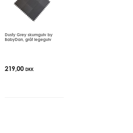
Dusty Grey skumgulv by
BabyDan, gråt legegulv
219,00
DKK