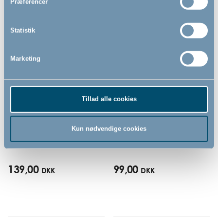
Præferencer
Statistik
Marketing
Tillad alle cookies
Insektnet til seng by
Myggenet til barnevogn by
BabyDan, hvid
BabyDan, sort
Kun nødvendige cookies
139,00
99,00
DKK
DKK