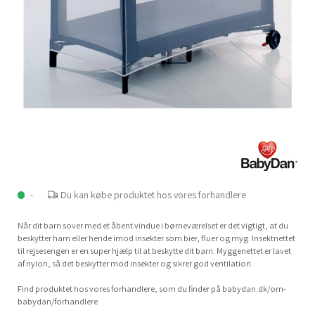
-
Du kan købe produktet hos vores forhandlere
Når dit barn sover med et åbent vindue i børneværelset er det vigtigt, at du
beskytter ham eller hende imod insekter som bier, fluer og myg. Insektnettet
til rejsesengen er en super hjælp til at beskytte dit barn. Myggenettet er lavet
af nylon, så det beskytter mod insekter og sikrer god ventilation.
Find produktet hos vores forhandlere, som du finder på babydan.dk/om-
babydan/forhandlere