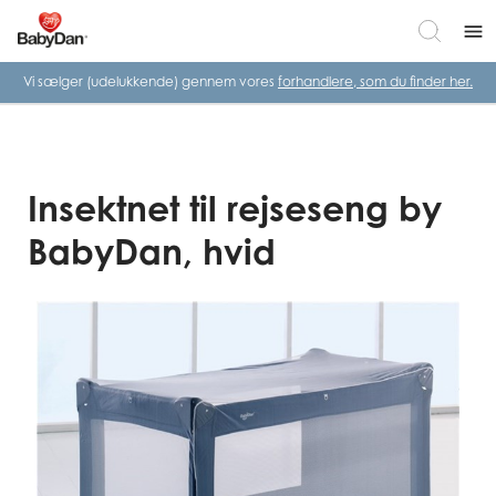
menu
Vi sælger (udelukkende) gennem vores
forhandlere, som du finder her.
Insektnet til rejseseng by
BabyDan, hvid