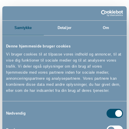
Samtykke
Detaljer
Om
Denne hjemmeside bruger cookies
Vi bruger cookies til at tilpasse vores indhold og annoncer, til at
vise dig funktioner til sociale medier og til at analysere vores
Heart Microfiber babydyne
Deluxe myggenet til
trafik. Vi deler også oplysninger om din brug af vores
og babypude by BabyDan,
barnevogn by BabyDan, sort
hjemmeside med vores partnere inden for sociale medier,
67x100/40x45 cm
annonceringspartnere og analysepartnere. Vores partnere kan
kombinere disse data med andre oplysninger, du har givet dem,
eller som de har indsamlet fra din brug af deres tjenester.
469,00
149,00
DKK
DKK
Samtykkevalg
Nødvendig