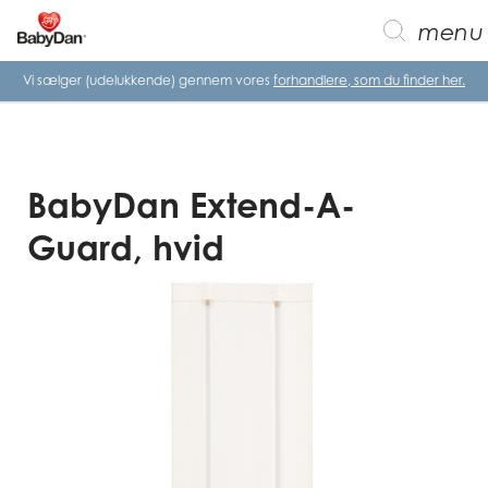
menu
Vi sælger (udelukkende) gennem vores
forhandlere, som du finder her.
BabyDan Extend-A-
Guard, hvid