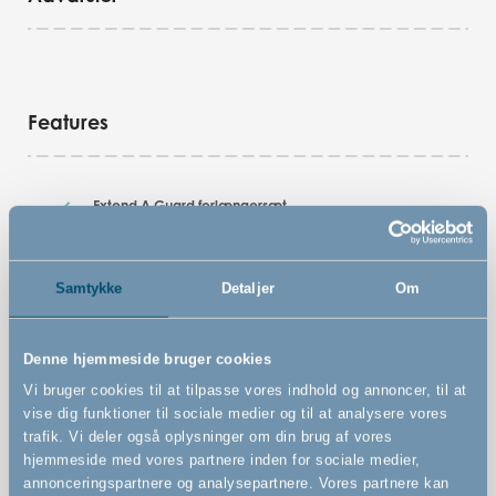
Features
Extend A Guard forlængersæt
Passer til Guard Me sikkerhedsgitter
Forlænger Guard Me sikkerhedsgitter op til 24 cm
Samtykke
Detaljer
Om
Brug kun ét Extend A Guard forlængersæt til dit
sikkerhedsgitter
Denne hjemmeside bruger cookies
Extend-A-Guard forlængersæt
Vi bruger cookies til at tilpasse vores indhold og annoncer, til at
Brug kun ét Extend-A-Guard forlængersæt til dit
vise dig funktioner til sociale medier og til at analysere vores
sikkerhedsgitter
trafik. Vi deler også oplysninger om din brug af vores
hjemmeside med vores partnere inden for sociale medier,
annonceringspartnere og analysepartnere. Vores partnere kan