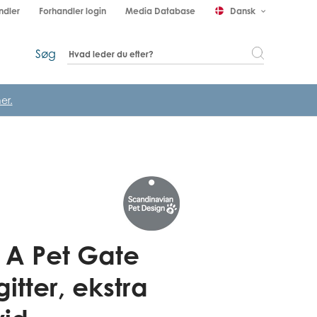
ndler
Forhandler login
Media Database
Dansk
keyboard_arrow_down
Søg
er.
 A Pet Gate
itter, ekstra