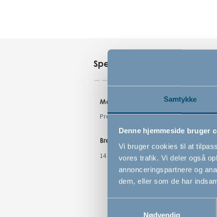
Specifikationer
Samtykke
Monteringstype
Højde
Presmonteret
105 cm
Denne hjemmeside bruger c
Bredde
Vi bruger cookies til at tilpas
14 cm
vores trafik. Vi deler også 
annonceringspartnere og anal
dem, eller som de har indsaml
Samtykkevalg
Nødvendig