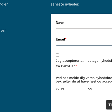
ndler
seneste nyheder.
Navn
iser
Email
*
Jeg accepterer at modtage nyheds
fra BabyDan
*
Ved at tilmelde dig vores nyhedsbr
bekræfter du at have læst og accep
Privatlivspolitik
Cookiepoliti
vores
og
T