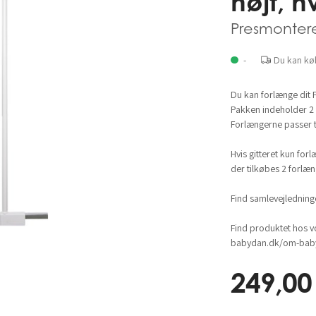
højt, h
Presmonter
-
Du kan kø
Du kan forlænge dit 
Pakken indeholder 2
Forlængerne passer t
Hvis gitteret kun for
der tilkøbes 2 forl
Find samlevejlednin
Find produktet hos v
babydan.dk/om-baby
249,00