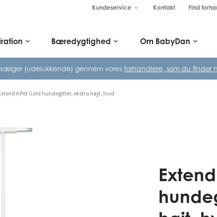
Kundeservice
Kontakt
Find forha
keyboard_arrow_down
iration
Bæredygtighed
Om BabyDan
keyboard_arrow_down
keyboard_arrow_down
keyboard_arrow_down
 sælger (udelukkende) gennem vores
forhandlere, som du finder h
Extend A Pet Gate hundegitter, ekstra højt, hvid
Extend
hundeg