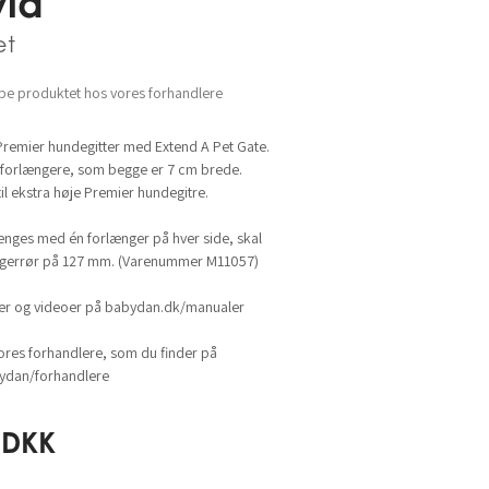
vid
et
be produktet hos vores forhandlere
Premier hundegitter med Extend A Pet Gate.
 forlængere, som begge er 7 cm brede.
il ekstra høje Premier hundegitre.
længes med én forlænger på hver side, skal
ængerrør på 127 mm. (Varenummer M11057)
ger og videoer på babydan.dk/manualer
ores forhandlere, som du finder på
dan/forhandlere
DKK