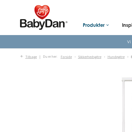
Produkter
Insp
keyboard_arrow_down
Vi
Tilbage
Du er her:
Forside
Sikkerhedsgitre
Hundegitre