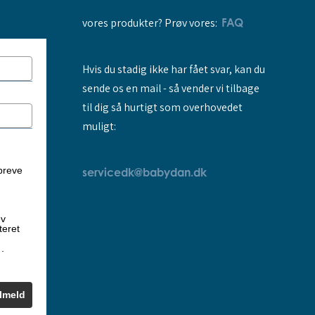
vores produkter? Prøv vores:
FAQ
Hvis du stadig ikke har fået svar, kan du
sende os en mail - så vender vi tilbage
til dig så hurtigt som overhovedet
muligt:
breve
servicedk@babydan.dk
ev
teret
k
.
ilmeld