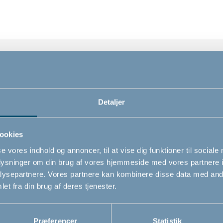
Features
Detaljer
Materiale
Ekstra 
PE (Polyethylene) pulverlakeret stål
Indehol
ookies
Farve
Passer t
se vores indhold og annoncer, til at vise dig funktioner til sociale
Hvid
oplysninger om din brug af vores hjemmeside med vores partnere i
ysepartnere. Vores partnere kan kombinere disse data med andr
Varenummer
et fra din brug af deres tjenester.
# 500308
Præferencer
Statistik