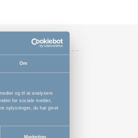
Om
høje forlængere
der 2 forlængere
il ekstra høje Premier hundegitre
 medier og til at analysere
nden for sociale medier,
e oplysninger, du har givet
Marketing