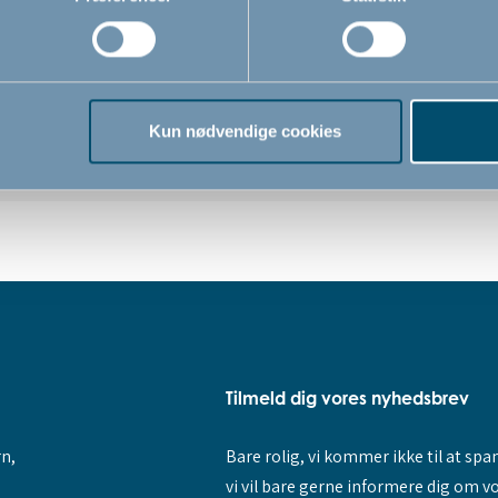
Sikkerhedsstandard
EN 1930:2011
Kun nødvendige cookies
Tilmeld dig vores nyhedsbrev
rn,
Bare rolig, vi kommer ikke til at sp
vi vil bare gerne informere dig om v