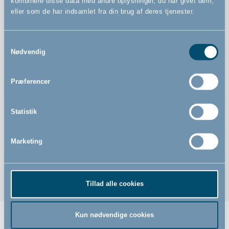
kombinere disse data med andre oplysninger, du har givet dem,
eller som de har indsamlet fra din brug af deres tjenester.
Samtykkevalg
Nødvendig
Features
Præferencer
Innovativt løsning til børnsikring af låse
Forhindrer at dit barn selv låser døre op eller låser sig
Statistik
selv inde i et rum
Dobbelt låsemekanisme
Marketing
Passer til mange forskellige slags nøgler
Tillad alle cookies
Kun nødvendige cookies