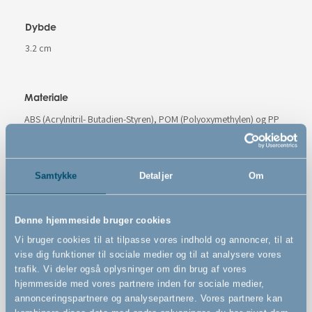
Dybde
3.2 cm
Materiale
ABS (Acrylnitril- Butadien-Styren), POM (Polyoxymethylen) og PP
(polypropylene)
Farve
Samtykke
Detaljer
Om
Hvid
Denne hjemmeside bruger cookies
Varenummer
Vi bruger cookies til at tilpasse vores indhold og annoncer, til at
# 500265
vise dig funktioner til sociale medier og til at analysere vores
trafik. Vi deler også oplysninger om din brug af vores
hjemmeside med vores partnere inden for sociale medier,
annonceringspartnere og analysepartnere. Vores partnere kan
Advarsler