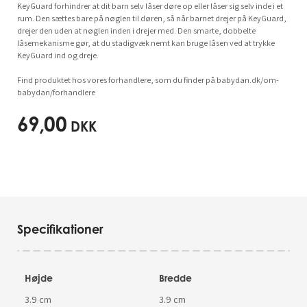
KeyGuard forhindrer at dit barn selv låser døre op eller låser sig selv inde i et
rum. Den sættes bare på nøglen til døren, så når barnet drejer på KeyGuard,
drejer den uden at nøglen inden i drejer med. Den smarte, dobbelte
låsemekanisme gør, at du stadigvæk nemt kan bruge låsen ved at trykke
KeyGuard ind og dreje.
Find produktet hos vores forhandlere, som du finder på babydan.dk/om-
babydan/forhandlere
69,00
DKK
Specifikationer
Højde
Bredde
3.9 cm
3.9 cm