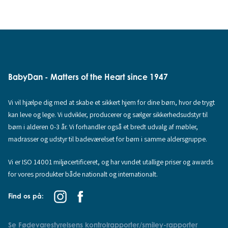
BabyDan - Matters of the Heart since 1947
Vi vil hjælpe dig med at skabe et sikkert hjem for dine børn, hvor de trygt
kan leve og lege. Vi udvikler, producerer og sælger sikkerhedsudstyr til
børn i alderen 0-3 år. Vi forhandler også et bredt udvalg af møbler,
madrasser og udstyr til badeværelset for børn i samme aldersgruppe.
Vi er ISO 14001 miljøcertificeret, og har vundet utallige priser og awards
for vores produkter både nationalt og internationalt.
Find os på:
Se Fødevarestyrelsens kontrolrapporter/smiley-rapporter