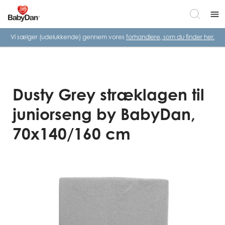
menu
Vi sælger (udelukkende) gennem vores
forhandlere, som du finder her.
Dusty Grey stræklagen til
juniorseng by BabyDan,
70x140/160 cm