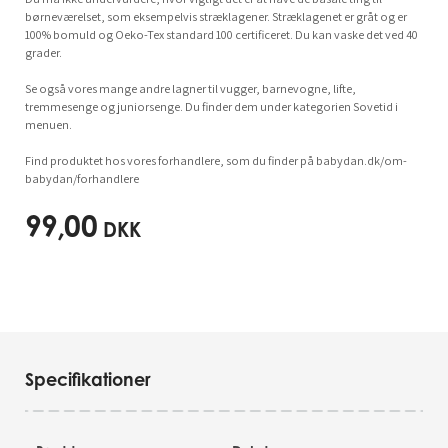
børneværelset, som eksempelvis stræklagener. Stræklagenet er gråt og er
100% bomuld og Oeko-Tex standard 100 certificeret. Du kan vaske det ved 40
grader.
Se også vores mange andre lagner til vugger, barnevogne, lifte,
tremmesenge og juniorsenge. Du finder dem under kategorien Sovetid i
menuen.
Find produktet hos vores forhandlere, som du finder på babydan.dk/om-
babydan/forhandlere
99,00
DKK
Specifikationer