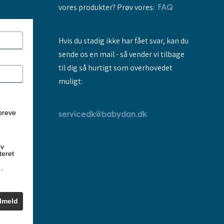
vores produkter? Prøv vores:
FAQ
Hvis du stadig ikke har fået svar, kan du
sende os en mail - så vender vi tilbage
til dig så hurtigt som overhovedet
muligt:
breve
servicedk@babydan.dk
ev
teret
k
.
ilmeld