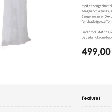
Med en sengehimmel 
sengen omkranses, så
Sengehimlen er Oeko-T
for skadelige stoffer.
Find produktet hos v
babydan.dk/om-baby
499,00
Features