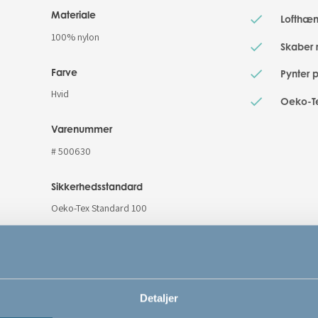
Materiale
Lofthæ
100% nylon
Skaber 
Farve
Pynter 
Hvid
Oeko-Te
Varenummer
# 500630
Sikkerhedsstandard
Oeko-Tex Standard 100
Detaljer
Relaterede produkter