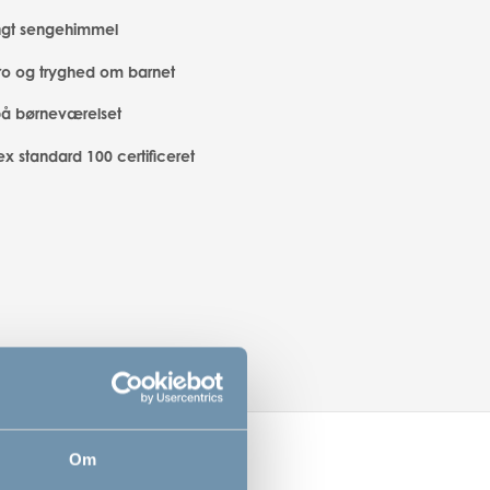
ngt sengehimmel
ro og tryghed om barnet
på børneværelset
x standard 100 certificeret
Om