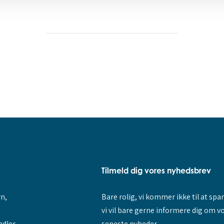
Tilmeld dig vores nyhedsbrev
rn,
Bare rolig, vi kommer ikke til at sp
vi vil bare gerne informere dig om v
ndler
seneste nyheder.