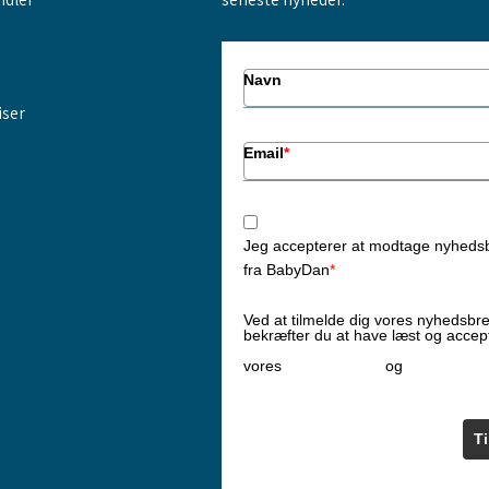
Navn
iser
Email
*
Jeg accepterer at modtage nyheds
fra BabyDan
*
Ved at tilmelde dig vores nyhedsbr
bekræfter du at have læst og accep
Privatlivspolitik
Cookiepoliti
vores
og
T