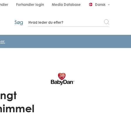
ndler
Forhandler login
Media Database
Dansk
keyboard_arrow_down
Søg
er.
ngt
himmel