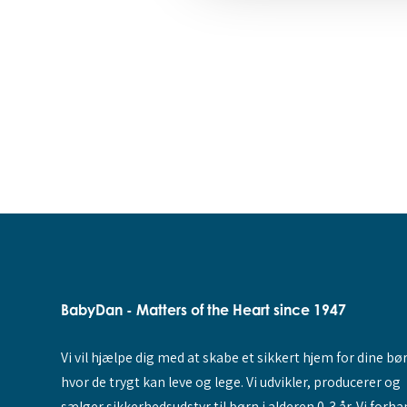
BabyDan - Matters of the Heart since 1947
Vi vil hjælpe dig med at skabe et sikkert hjem for dine bø
hvor de trygt kan leve og lege. Vi udvikler, producerer og
sælger sikkerhedsudstyr til børn i alderen 0-3 år. Vi forha