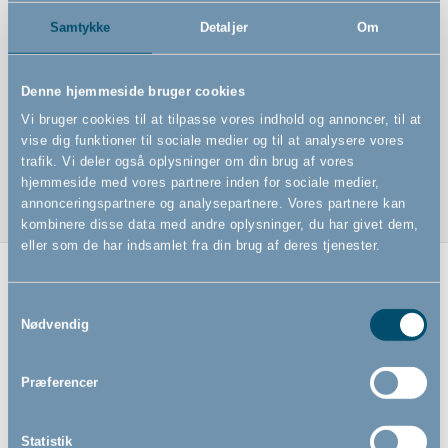
Samtykke
Detaljer
Om
Stræklagen størrelse: 70 x 160 cm
100% bomuld Oeko-Tex standard 100 certificeret
Denne hjemmeside bruger cookies
Fås i mange farver
Vi bruger cookies til at tilpasse vores indhold og annoncer, til at
vise dig funktioner til sociale medier og til at analysere vores
Vaskes ved 60 grader
trafik. Vi deler også oplysninger om din brug af vores
hjemmeside med vores partnere inden for sociale medier,
annonceringspartnere og analysepartnere. Vores partnere kan
kombinere disse data med andre oplysninger, du har givet dem,
eller som de har indsamlet fra din brug af deres tjenester.
Relaterede produkter
Samtykkevalg
Nødvendig
Præferencer
Statistik