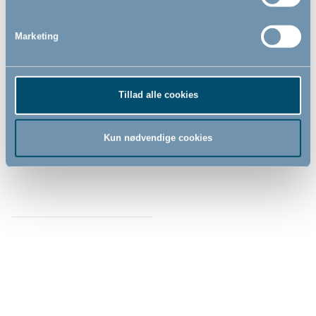
Marketing
Dusty Grey stræklagen til
juniorseng by BabyDan,
70x140/160 cm
Tillad alle cookies
Kun nødvendige cookies
99,00
DKK