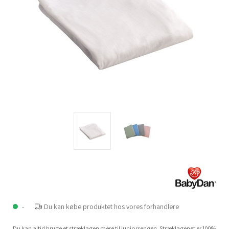
-
Du kan købe produktet hos vores forhandlere
Du kan altid bruge et stræklagen mere til juniorsengen. Stræklagenet er 100%