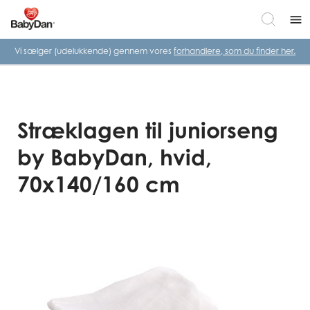
menu
Vi sælger (udelukkende) gennem vores
forhandlere, som du finder her.
Stræklagen til juniorseng
by BabyDan, hvid,
70x140/160 cm