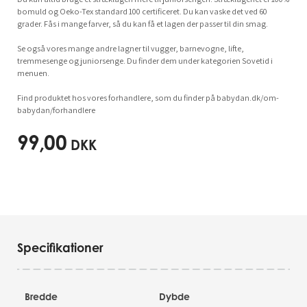
bomuld og Oeko-Tex standard 100 certificeret. Du kan vaske det ved 60
grader. Fås i mange farver, så du kan få et lagen der passer til din smag.
Se også vores mange andre lagner til vugger, barnevogne, lifte,
tremmesenge og juniorsenge. Du finder dem under kategorien Sovetid i
menuen.
Find produktet hos vores forhandlere, som du finder på babydan.dk/om-
babydan/forhandlere
99,00
DKK
Specifikationer
Bredde
Dybde