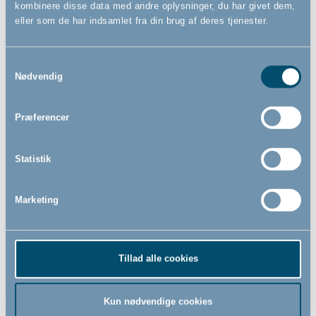
kombinere disse data med andre oplysninger, du har givet dem,
eller som de har indsamlet fra din brug af deres tjenester.
Samtykkevalg
Vandtæt stræklagen til
Tisseunderlag til tremmeseng
Nødvendig
barnevogn by BabyDan,
og juniorseng by BabyDan,
Vådliggerlagen, 36x96 cm
60x120 cm
Præferencer
179,00
229,00
DKK
DKK
Statistik
Marketing
Tillad alle cookies
Kun nødvendige cookies