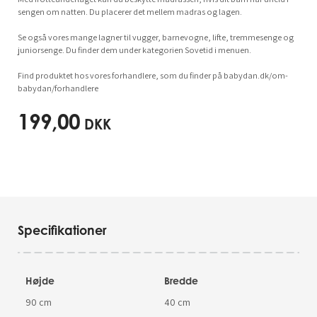
sengen om natten. Du placerer det mellem madras og lagen.
Se også vores mange lagner til vugger, barnevogne, lifte, tremmesenge og
juniorsenge. Du finder dem under kategorien Sovetid i menuen.
Find produktet hos vores forhandlere, som du finder på babydan.dk/om-
babydan/forhandlere
199,00
DKK
Specifikationer
Højde
Bredde
90 cm
40 cm