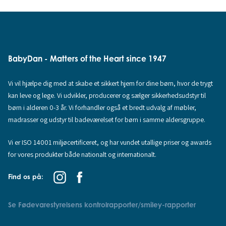
BabyDan - Matters of the Heart since 1947
Vi vil hjælpe dig med at skabe et sikkert hjem for dine børn, hvor de trygt
kan leve og lege. Vi udvikler, producerer og sælger sikkerhedsudstyr til
børn i alderen 0-3 år. Vi forhandler også et bredt udvalg af møbler,
madrasser og udstyr til badeværelset for børn i samme aldersgruppe.
Vi er ISO 14001 miljøcertificeret, og har vundet utallige priser og awards
for vores produkter både nationalt og internationalt.
Find os på:
Se Fødevarestyrelsens kontrolrapporter/smiley-rapporter