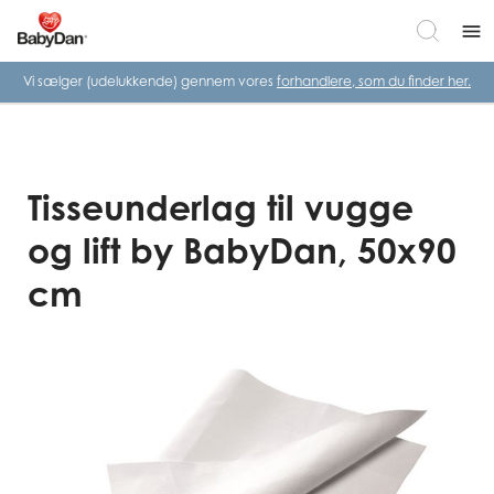
menu
Vi sælger (udelukkende) gennem vores
forhandlere, som du finder her.
Tisseunderlag til vugge
og lift by BabyDan, 50x90
cm