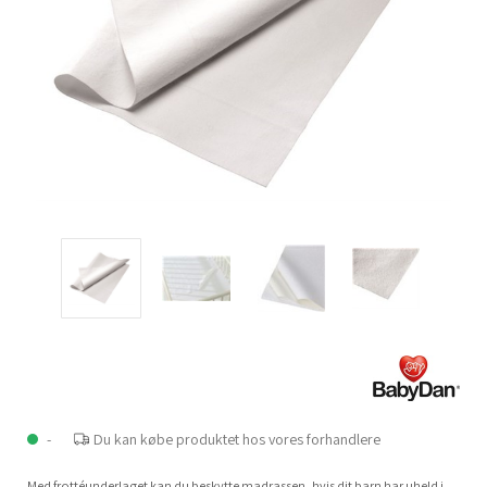
-
Du kan købe produktet hos vores forhandlere
Med frottéunderlaget kan du beskytte madrassen, hvis dit barn har uheld i