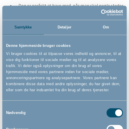
Den er perfekt at have med, når man skal nogle steder,
fordi den vil være et kendt og trygt sted for barnet at
være. Den er derfor nem at have med på ferie,
weekendture, besøg hos bedsteforældre, osv.
Samtykke
Detaljer
Om
Den er nem at rengøre. De fleste babyreder kan vaskes
på 40 grader. Babynesten må dog ikke puttes i
Denne hjemmeside bruger cookies
tørretumbleren, da der er en risiko for, at den krymper.
Vi bruger cookies til at tilpasse vores indhold og annoncer, til at
Madrassen bør ikke vaskes i vaskemaskinen. Hvis der
vise dig funktioner til sociale medier og til at analysere vores
er kommet noget på selve madrassen, som du vil
trafik. Vi deler også oplysninger om din brug af vores
fjerne, er det bedst at anvende en fugtig klud med lidt
hjemmeside med vores partnere inden for sociale medier,
sæbe på, og vaske/duppe indtil pletten er væk. Læg
annonceringspartnere og analysepartnere. Vores partnere kan
herefter madrassen til tørre, f.eks. på terrassen.
kombinere disse data med andre oplysninger, du har givet dem,
eller som de har indsamlet fra din brug af deres tjenester.
Samtykkevalg
Nødvendig