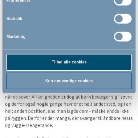
Præferencer
Statistik
Marketing
Tillad alle cookies
Vores udvalg af babynests
Kun nødvendige cookies
Sundhedsstyrelsen
anbefaler at børn lægges til at sove på
ryggen, og at man sørger for, at børn ikke har det for varmt,
når de sover. Virkeligheden er dog at børn bevæger sig i søvne
og derfor også nogle gange havner et helt andet sted, og i en
helt anden position, end man lagde dem - måske endda ikke
på ryggen. Derfor er der mange, der sværger til åndbare nests
og vugge-/sengerande.