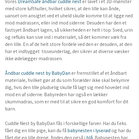
Vores
DreamSafe åndbar cuddle nest
er lavet i et 3D-mønster
med store lufthuller, hvilket sikrer, at den lille kan ånde,
uanset om ansigtet ved et uheld skulle komme til at ligge ned
mod madrassen, eller ind mod siderne. Desuden har den et
fastsyet åndbart lagen, så sikkerheden er helt i top. Sved, urin
og refluks kan sive ind i materialet, så det kommer væk fra
den lille. En af de helt store fordele ved den er desuden, at den
har et indbygget tisseunderlag, der sikrer at diverse væsker
ikke ødelægger madrassen.
Åndbar cuddle nest by BabyDan
er fremstillet af et åndbart
materiale, hvilket gør at du som forælder ikke skal bekymre
dig, hvis den lille pludselig skulle få lagt sig med hovedet ind
mod en af siderne. Babyreden har også en lækker
skummadras, som er med til at sikre en god komfort for dit
barn.
Cuddle Nest by BabyDan fås i forskellige farver. Har du f.eks.
fået dig en lille pige, kan du få
babynesten i lyserød
og har du
fået dig en lille dreng, findes den også i
blå
. Babynesten har