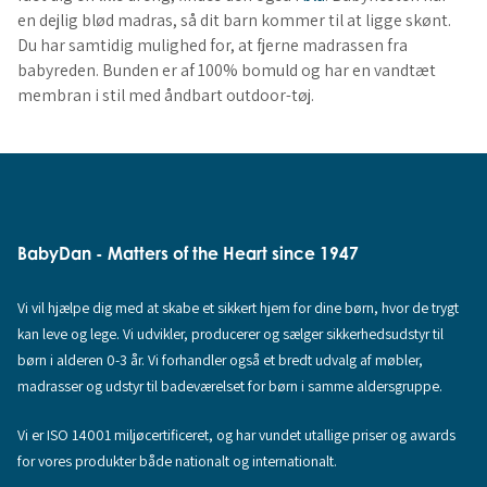
en dejlig blød madras, så dit barn kommer til at ligge skønt.
Du har samtidig mulighed for, at fjerne madrassen fra
babyreden. Bunden er af 100% bomuld og har en vandtæt
membran i stil med åndbart outdoor-tøj.
BabyDan - Matters of the Heart since 1947
Vi vil hjælpe dig med at skabe et sikkert hjem for dine børn, hvor de trygt
kan leve og lege. Vi udvikler, producerer og sælger sikkerhedsudstyr til
børn i alderen 0-3 år. Vi forhandler også et bredt udvalg af møbler,
madrasser og udstyr til badeværelset for børn i samme aldersgruppe.
Vi er ISO 14001 miljøcertificeret, og har vundet utallige priser og awards
for vores produkter både nationalt og internationalt.