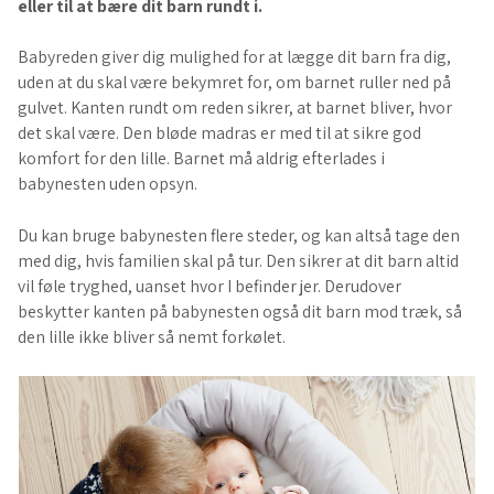
eller til at bære dit barn rundt i.
Babyreden giver dig mulighed for at lægge dit barn fra dig,
uden at du skal være bekymret for, om barnet ruller ned på
gulvet. Kanten rundt om reden sikrer, at barnet bliver, hvor
det skal være. Den bløde madras er med til at sikre god
komfort for den lille. Barnet må aldrig efterlades i
babynesten uden opsyn.
Du kan bruge babynesten flere steder, og kan altså tage den
med dig, hvis familien skal på tur. Den sikrer at dit barn altid
vil føle tryghed, uanset hvor I befinder jer. Derudover
beskytter kanten på babynesten også dit barn mod træk, så
den lille ikke bliver så nemt forkølet.