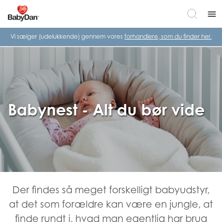
menu
Vi sælger (udelukkende) gennem vores
forhandlere, som du finder her.
Babynest - Alt du bør vide
Der findes så meget forskelligt babyudstyr,
at det som forældre kan være en jungle, at
finde rundt i, hvad man egentlig har brug