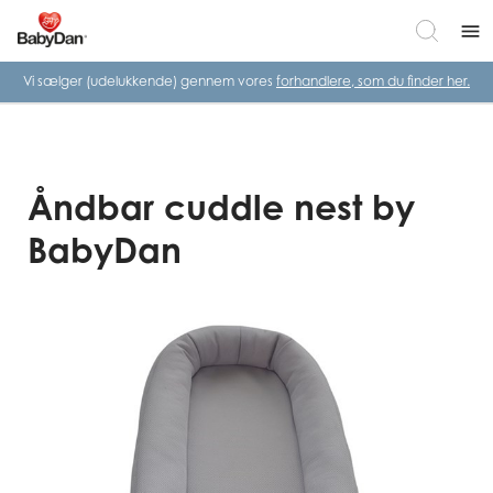
menu
Vi sælger (udelukkende) gennem vores
forhandlere, som du finder her.
Åndbar cuddle nest by
BabyDan