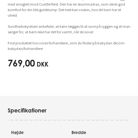
med ansigtet imod Cuddle Nest. Den har en skummadras, som sikrer god
komfort for din lille guldklump. Det hele kan vaskes, hvis dit barn har et
uheld.
Sundhedsstyrelsen anbefaler, at børn lægges til at sove på ryggen og at man
sørger for, at børn ikke har det for varmt, når de sover.
Find produktet hos vores forhandlere, som du finder på babydan.dk/om-
babydan/forhandlere
769,00
DKK
Specifikationer
Højde
Bredde