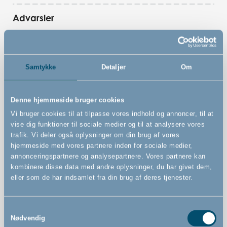
Advarsler
Samtykke
Detaljer
Om
Features
Denne hjemmeside bruger cookies
Vi bruger cookies til at tilpasse vores indhold og annoncer, til at
Blød og sikker cuddle Nest
vise dig funktioner til sociale medier og til at analysere vores
Giver dit barn en følelse af tryghed
trafik. Vi deler også oplysninger om din brug af vores
hjemmeside med vores partnere inden for sociale medier,
Kan bruges fra nyfødt
annonceringspartnere og analysepartnere. Vores partnere kan
Skummadras sikrer god komfort
kombinere disse data med andre oplysninger, du har givet dem,
eller som de har indsamlet fra din brug af deres tjenester.
Vaskbar
Samtykkevalg
Nødvendig