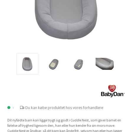
-
Du kan købe produktet hos vores forhandlere
Dit nyfødte barn kan ligge trygt og godt i Cuddle Nest, som giver barnet en
følelse af tryghed ligesom den, han eller hun kender fra sin mors mave.
Cuddle Nest er åndbar, så dit barn kan ånde frit, selvom han eller hun ligger