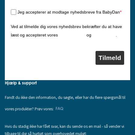
Jeg accepterer at modtage nyhedsbreve fra BabyDan
*
Ved at tilmelde dig vores nyhedsbrev bekræfter du at have
Privatlivspolitik
Cookiepolitik
læst og accepteret vores
og
.
Tilmeld
Hjælp & support
Fandt du ikke den information, du søgte, eller har du flere spørgsmål til
vores produkter? Prøv vores:
FAQ
Hvis du stadig ikke har fået svar, kan du sende os en mail - så vender vi
tilbage til dig så hurtigt som overhovedet muligt: