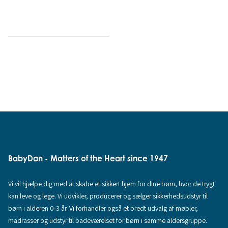
BabyDan - Matters of the Heart since 1947
Vi vil hjælpe dig med at skabe et sikkert hjem for dine børn, hvor de trygt
kan leve og lege. Vi udvikler, producerer og sælger sikkerhedsudstyr til
børn i alderen 0-3 år. Vi forhandler også et bredt udvalg af møbler,
madrasser og udstyr til badeværelset for børn i samme aldersgruppe.