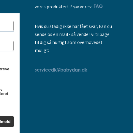
vores produkter? Prøv vores:
FAQ
Hvis du stadig ikke har fået svar, kan du
sende os en mail - så vender vi tilbage
til dig så hurtigt som overhovedet
muligt:
breve
servicedk@babydan.dk
ev
teret
k
.
ilmeld