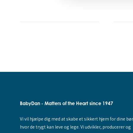
BabyDan - Matters of the Heart since 1947
Vi vil hjælpe dig med at skabe et sikkert hjem for dine bø
hvor de trygt kan leve og lege. Vi udvikler, producerer og