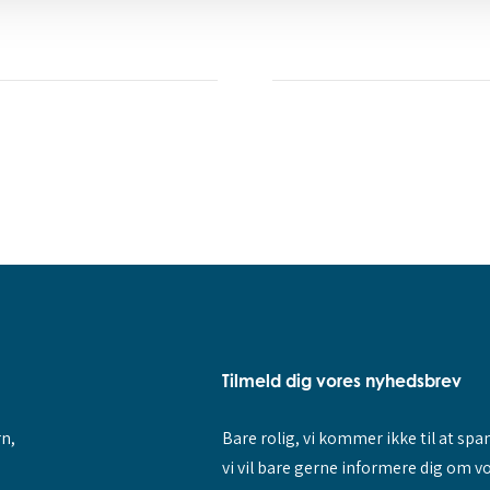
Tilmeld dig vores nyhedsbrev
rn,
Bare rolig, vi kommer ikke til at sp
vi vil bare gerne informere dig om v