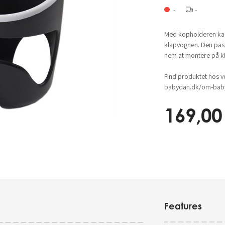
-
-
Med kopholderen kan
klapvognen. Den pass
nem at montere på kl
Find produktet hos v
babydan.dk/om-baby
169,00
Features