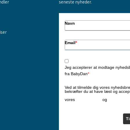
ndler
seneste nyheder.
Navn
iser
Email
*
Jeg accepterer at modtage nyheds
fra BabyDan
*
Ved at tilmelde dig vores nyhedsbr
bekræfter du at have læst og accep
Privatlivspolitik
Cookiepoliti
vores
og
T