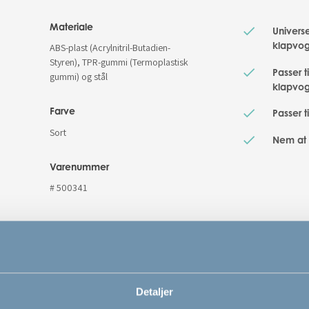
Materiale
Univers
klapvo
ABS-plast (Acrylnitril-Butadien-
Styren), TPR-gummi (Termoplastisk
Passer t
gummi) og stål
klapvo
Farve
Passer t
Sort
Nem at 
Varenummer
# 500341
Detaljer