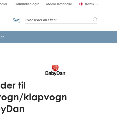
ndler
Forhandler login
Media Database
Dansk
keyboard_arrow_down
Søg
er.
er til
vogn/klapvogn
byDan