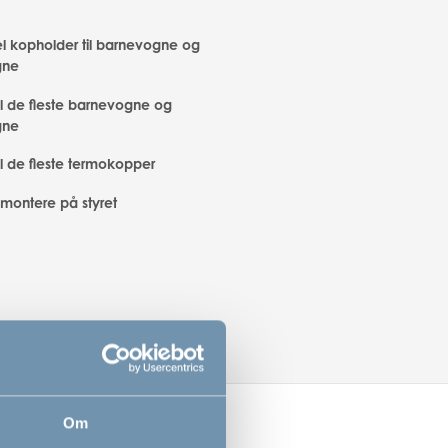
el kopholder til barnevogne og
gne
il de fleste barnevogne og
gne
il de fleste termokopper
montere på styret
Om