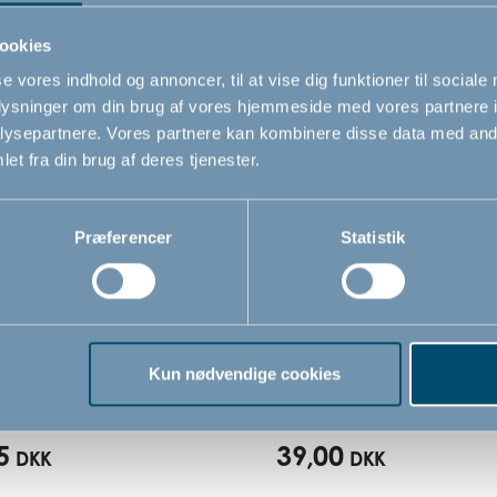
Relaterede produkter
ookies
se vores indhold og annoncer, til at vise dig funktioner til sociale
oplysninger om din brug af vores hjemmeside med vores partnere i
ysepartnere. Vores partnere kan kombinere disse data med andr
et fra din brug af deres tjenester.
Præferencer
Statistik
espejl by BabyDan
Dobbeltkrog til klapvog
BabyDan
Kun nødvendige cookies
5
39,00
DKK
DKK