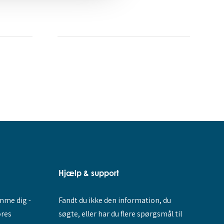
Hjælp & support
Fandt du ikke den information, du
amme dig -
søgte, eller har du flere spørgsmål til
ores