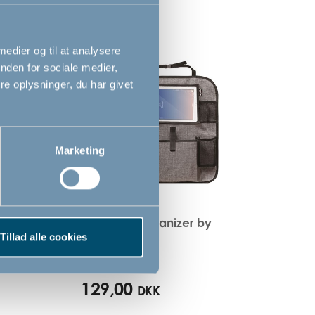
 medier og til at analysere
nden for sociale medier,
e oplysninger, du har givet
Marketing
n by
Bagsæde organizer by
BabyDan
Tillad alle cookies
129,00
DKK