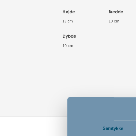
Højde
Bredde
13 cm
10 cm
Dybde
10 cm
Samtykke