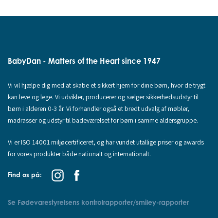
BabyDan - Matters of the Heart since 1947
Vi vil hjælpe dig med at skabe et sikkert hjem for dine børn, hvor de trygt
kan leve og lege. Vi udvikler, producerer og sælger sikkerhedsudstyr til
børn i alderen 0-3 år. Vi forhandler også et bredt udvalg af møbler,
madrasser og udstyr til badeværelset for børn i samme aldersgruppe.
Vi er ISO 14001 miljøcertificeret, og har vundet utallige priser og awards
for vores produkter både nationalt og internationalt.
Find os på:
Se Fødevarestyrelsens kontrolrapporter/smiley-rapporter