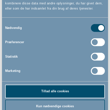
kombinere disse data med andre oplysninger, du har givet dem,
eller som de har indsamlet fra din brug af deres tjenester.
Samtykkevalg
Nødvendig
Overtræk til autostol by
Solskærm by BabyDan
BabyDan
Præferencer
299,00
63,00
Statistik
DKK
DKK
Marketing
Tillad alle cookies
Kun nødvendige cookies