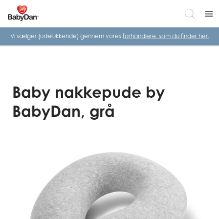
menu
Vi sælger (udelukkende) gennem vores
forhandlere, som du finder her.
Baby nakkepude by
BabyDan, grå