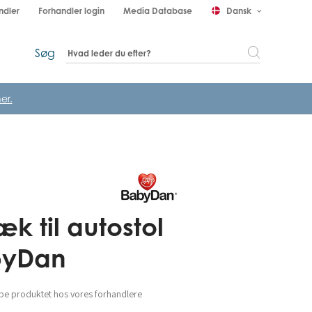
ndler
Forhandler login
Media Database
Dansk
keyboard_arrow_down
Søg
er.
k til autostol
byDan
be produktet hos vores forhandlere