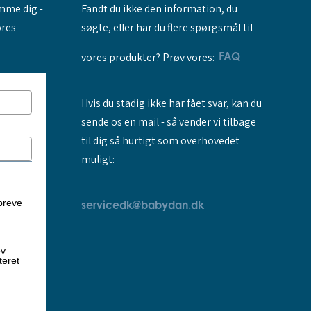
Fandt du ikke den information, du
amme dig -
søgte, eller har du flere spørgsmål til
ores
vores produkter? Prøv vores:
FAQ
Hvis du stadig ikke har fået svar, kan du
sende os en mail - så vender vi tilbage
til dig så hurtigt som overhovedet
muligt:
breve
servicedk@babydan.dk
ev
teret
k
.