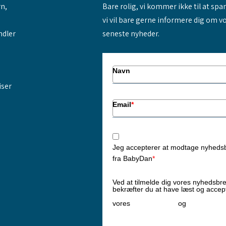
rn,
Bare rolig, vi kommer ikke til at sp
vi vil bare gerne informere dig om v
ndler
seneste nyheder.
Navn
iser
Email
*
Jeg accepterer at modtage nyheds
fra BabyDan
*
Ved at tilmelde dig vores nyhedsbr
bekræfter du at have læst og accep
Privatlivspolitik
Cookiepoliti
vores
og