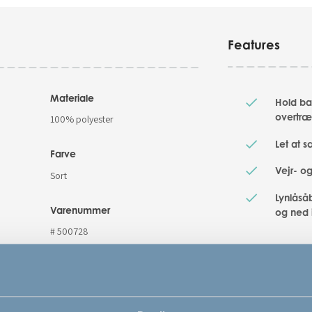
Features
Materiale
Hold ba
overtræ
100% polyester
Let at 
Farve
Vejr- o
Sort
Lynlåsåb
Varenummer
og ned 
# 500728