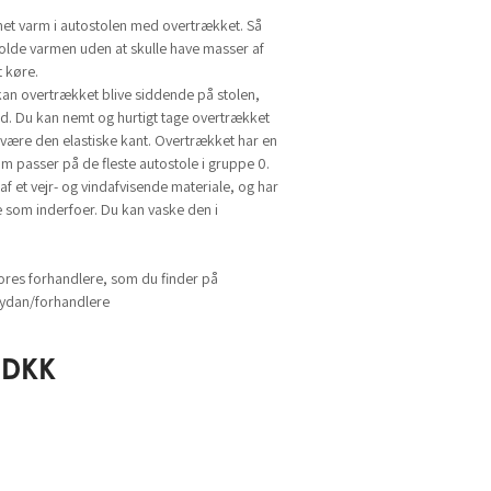
net varm i autostolen med overtrækket. Så
olde varmen uden at skulle have masser af
t køre.
an overtrækket blive siddende på stolen,
ud. Du kan nemt og hurtigt tage overtrækket
 være den elastiske kant. Overtrækket har en
om passer på de fleste autostole i gruppe 0.
af et vejr- og vindafvisende materiale, og har
e som inderfoer. Du kan vaske den i
ores forhandlere, som du finder på
dan/forhandlere
DKK