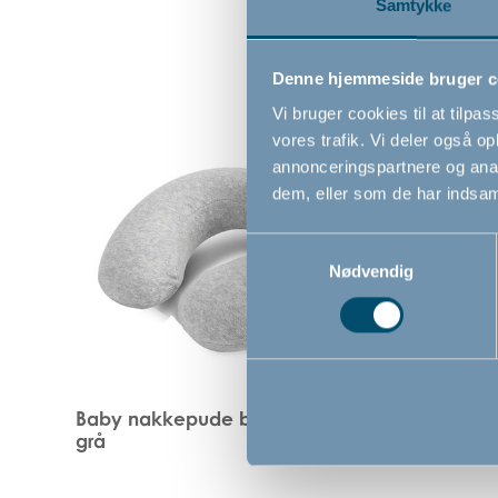
Samtykke
Denne hjemmeside bruger c
Vi bruger cookies til at tilpas
vores trafik. Vi deler også 
annonceringspartnere og anal
dem, eller som de har indsaml
Samtykkevalg
Nødvendig
Baby nakkepude by BabyDan,
Solskæ
grå