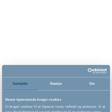
Pet Premier hundegitter ekstra
Pet rektangulær kravlegård til
højt, sort
hunde, sort
- Presmonteret
- Rumdeler
Samtykke
Detaljer
Om
73,5cm - 79,6cm
Denne hjemmeside bruger cookies
849,00
1.399,00
Vi bruger cookies til at tilpasse vores indhold og annoncer, til at
DKK
DKK
vise dig funktioner til sociale medier og til at analysere vores