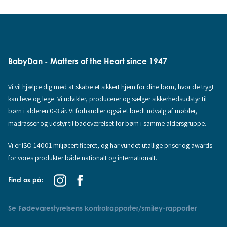
BabyDan - Matters of the Heart since 1947
Vi vil hjælpe dig med at skabe et sikkert hjem for dine børn, hvor de trygt
kan leve og lege. Vi udvikler, producerer og sælger sikkerhedsudstyr til
børn i alderen 0-3 år. Vi forhandler også et bredt udvalg af møbler,
madrasser og udstyr til badeværelset for børn i samme aldersgruppe.
Vi er ISO 14001 miljøcertificeret, og har vundet utallige priser og awards
for vores produkter både nationalt og internationalt.
Find os på:
Se Fødevarestyrelsens kontrolrapporter/smiley-rapporter