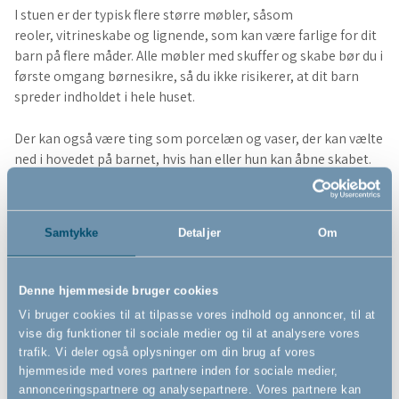
I stuen er der typisk flere større møbler, såsom
reoler, vitrineskabe og lignende, som kan være farlige for dit
barn på flere måder. Alle møbler med skuffer og skabe bør du i
første omgang børnesikre, så du ikke risikerer, at dit barn
spreder indholdet i hele huset.
Der kan også være ting som porcelæn og vaser, der kan vælte
ned i hovedet på barnet, hvis han eller hun kan åbne skabet.
Du kan forhindre en sådan situation med en
BabyDan
skabslås
,
BabyDan dobbeltlågelås
,
BabyDan multilås
,
BabyDan magnetlås
og
BabyDan Easy Fix sikkerhedslås
.
Samtykke
Detaljer
Om
Valget af lås afhænger af, hvad der passer bedst til dit behov,
og hvilket slags møbel, det drejer sig om.
Du kan lære mere
om de fem sikkerhedsprodukter ved at klikke på dem.
Denne hjemmeside bruger cookies
Vi bruger cookies til at tilpasse vores indhold og annoncer, til at
Hvis du har store møbler i stuen, er det også meget vigtigt, at
vise dig funktioner til sociale medier og til at analysere vores
du spænder dem fast til væggen, så de ikke kan vælte ned
trafik. Vi deler også oplysninger om din brug af vores
over dit barn. Her kan du bruge en
BabyDan Anti-Tip
hjemmeside med vores partnere inden for sociale medier,
møbelstrop
. På samme måde, kan du bruge møbelstroppen
annonceringspartnere og analysepartnere. Vores partnere kan