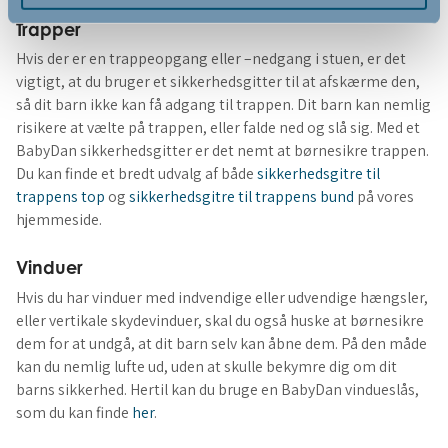
Trapper
Hvis der er en trappeopgang eller –nedgang i stuen, er det
vigtigt, at du bruger et sikkerhedsgitter til at afskærme den,
så dit barn ikke kan få adgang til trappen. Dit barn kan nemlig
risikere at vælte på trappen, eller falde ned og slå sig. Med et
BabyDan sikkerhedsgitter er det nemt at børnesikre trappen.
Du kan finde et bredt udvalg af både
sikkerhedsgitre til
trappens top
og
sikkerhedsgitre til trappens bund
på vores
hjemmeside.
Vinduer
Hvis du har vinduer med indvendige eller udvendige hængsler,
eller vertikale skydevinduer, skal du også huske at børnesikre
dem for at undgå, at dit barn selv kan åbne dem. På den måde
kan du nemlig lufte ud, uden at skulle bekymre dig om dit
barns sikkerhed. Hertil kan du bruge en BabyDan vindueslås,
som du kan finde
her
.