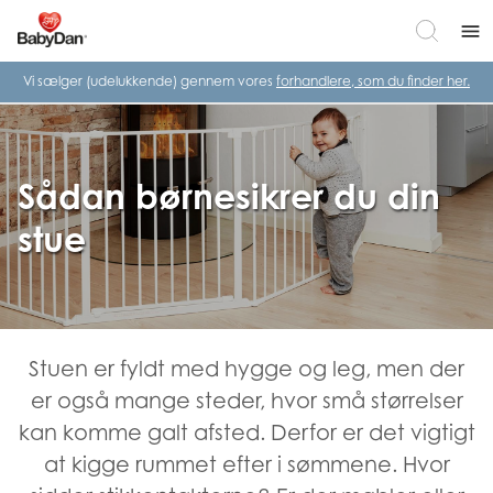
menu
Vi sælger (udelukkende) gennem vores
forhandlere, som du finder her.
Sådan børnesikrer du din
stue
Stuen er fyldt med hygge og leg, men der
er også mange steder, hvor små størrelser
kan komme galt afsted. Derfor er det vigtigt
at kigge rummet efter i sømmene. Hvor