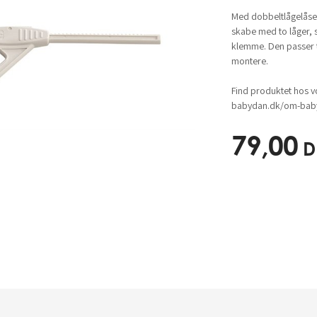
Med dobbeltlågelåse
skabe med to låger, så
klemme. Den passer ti
montere.
Find produktet hos v
babydan.dk/om-baby
79,00
D