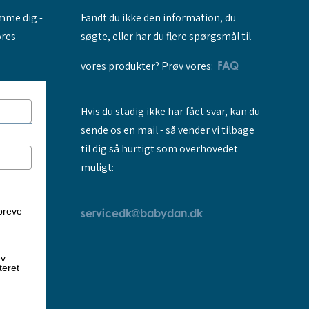
Fandt du ikke den information, du
amme dig -
søgte, eller har du flere spørgsmål til
ores
vores produkter? Prøv vores:
FAQ
Hvis du stadig ikke har fået svar, kan du
sende os en mail - så vender vi tilbage
til dig så hurtigt som overhovedet
muligt:
breve
servicedk@babydan.dk
ev
teret
k
.