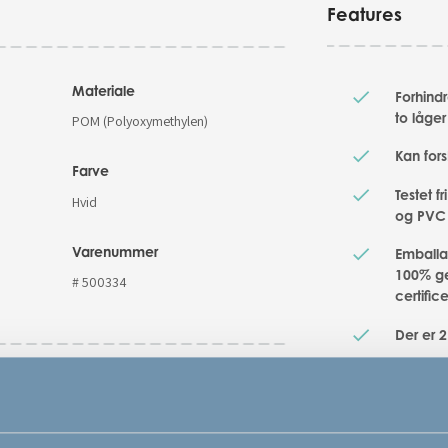
Features
Materiale
Forhind
to låger
POM (Polyoxymethylen)
Kan fo
Farve
Testet fr
Hvid
og PVC
Varenummer
Emballa
100% ge
# 500334
certific
Der er 2