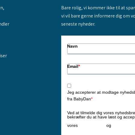
rn,
Bare rolig, vi kommer ikke til at sp
vi vil bare gerne informere dig om v
ndler
seneste nyheder.
Navn
iser
Email
*
Jeg accepterer at modtage nyheds
fra BabyDan
*
Ved at tilmelde dig vores nyhedsbr
bekræfter du at have læst og accep
Privatlivspolitik
Cookiepoliti
vores
og