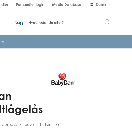
ndler
Forhandler login
Media Database
Dansk
keyboard_arrow_down
Søg
er.
an
tlågelås
be produktet hos vores forhandlere