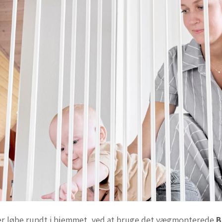
ller løbe rundt i hjemmet, ved at bruge det vægmonterede
B