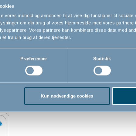
børnesikrede Quick Release-funktion
kke
ookies
det nemt og hurtigt at fjerne igen, hvis
se vores indhold og annoncer, til at vise dig funktioner til sociale
du f.eks. er i gang med rengøringen
bnes
De
oplysninger om din brug af vores hjemmeside med vores partnere i
eller får gæster.
ysepartnere. Vores partnere kan kombinere disse data med andr
Gitteret kan fjernes uden brug af
et fra din brug af deres tjenester.
værktøj.
Præferencer
Statistik
d videoguides
itter får du en kode med til vores app
Onbox
, hvor du kan
jledningerne er nemme at forstå og du kan følge opsætningen 
Kun nødvendige cookies