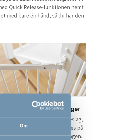
u med Quick Release-funktionen nemt
ret med bare én hånd, så du har den
asser til stort set alle åbninger
tteret har ultrafleksible vægbeslag,
Om
m gør at det både kan monteres på
dersiden og ydersiden af åbningen.