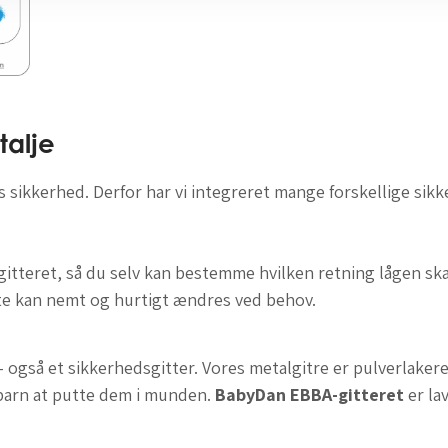
talje
ikkerhed. Derfor har vi integreret mange forskellige sikker
il gitteret, så du selv kan bestemme hvilken retning lågen sk
tte kan nemt og hurtigt ændres ved behov.
 - også et sikkerhedsgitter. Vores metalgitre er pulverlake
it barn at putte dem i munden.
BabyDan EBBA-gitteret
er lav