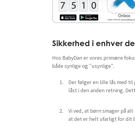
Sikkerhed i enhver de
Hos BabyDan er vores primære fokus s
både synlige og "usynlige".
Der følger en lille lås med t
låst i den anden retning. De
Vi ved, at børn smager på alt
at det er helt ufarligt for d