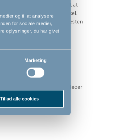
Drejebeslagene gør det muligt at
montere gitteret i en skrå vinkel.
 medier og til at analysere
rfor kan gitteret bruges til næsten
nden for sociale medier,
alle typer åbninger.
e oplysninger, du har givet
Marketing
 finde udførlige vejledningsvideoer
trin for trin, i dit helt eget
Tillad alle cookies