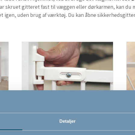
har skruet gitteret fast til væggen eller dørkarmen, kan d
et igen, uden brug af værktøj. Du kan åbne sikkerhedsgitte
er
Nemt og hurtigt at montere og
P
fjerne
 og
Gi
Detaljer
Når gitteret er skruet fast til væggen
r
so
eller dørkarmen, gør den unikke og
elt
in