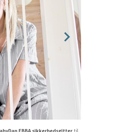
abyDan EBBA sikkerhedsgitter
til