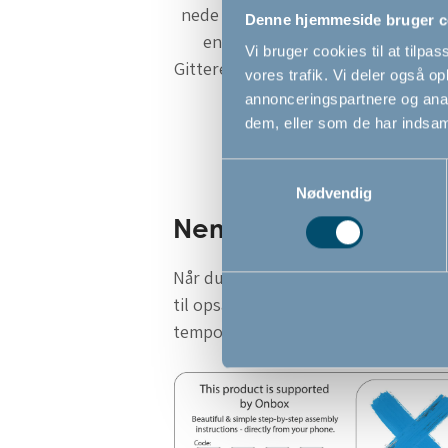
nede ved gulvet, og der er derfor i
Denne hjemmeside bruger c
en ramme, man kan snuble over.
Vi bruger cookies til at tilpas
Gitteret kan låses, så det kun kan å
vores trafik. Vi deler også 
til én valgfri side.
annonceringspartnere og anal
dem, eller som de har indsaml
Samtykkevalg
Nødvendig
Nemt at sætte op me
Når du køber et BabyDan sikkerhedsg
til opsætning af alle vores gitre. Ve
tempo.