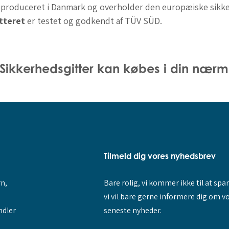
er produceret i Danmark og overholder den europæiske sik
tteret
er testet og godkendt af TÜV SÜD.
ikkerhedsgitter kan købes i din nærm
Tilmeld dig vores nyhedsbrev
rn,
Bare rolig, vi kommer ikke til at sp
vi vil bare gerne informere dig om v
ndler
seneste nyheder.