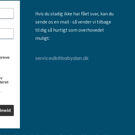
Hvis du stadig ikke har fået svar, kan du
sende os en mail - så vender vi tilbage
til dig så hurtigt som overhovedet
muligt:
breve
servicedk@babydan.dk
ev
teret
k
.
ilmeld