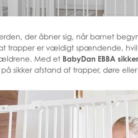
erden, der åbner sig, når barnet begyn
t trapper er vældigt spændende, hvilke
rældrene. Med et
BabyDan EBBA sikker
på sikker afstand af trapper, døre ell