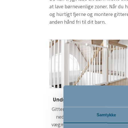
at lave børnevenlige zoner. Når du 
og hurtigt fjerne og montere gitter
anden hånd fri til dit barn.
Undgå bekymringer om trapp
Gitteret kan monteres både øverst
Samtykke
nederst på trappen. Da gitteret e
vægmonteret kan det sættes fast h