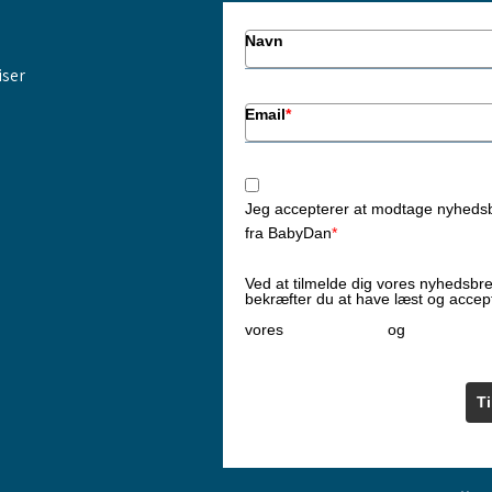
Navn
iser
Email
*
Jeg accepterer at modtage nyheds
fra BabyDan
*
Ved at tilmelde dig vores nyhedsbr
bekræfter du at have læst og accep
Privatlivspolitik
Cookiepoliti
vores
og
T